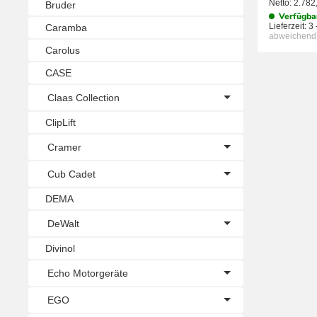
Netto:
2.782
Bruder
Verfügba
Lieferzeit:
3 
Caramba
abweichend
Carolus
CASE
Claas Collection
ClipLift
Cramer
Cub Cadet
DEMA
DeWalt
Divinol
Echo Motorgeräte
EGO