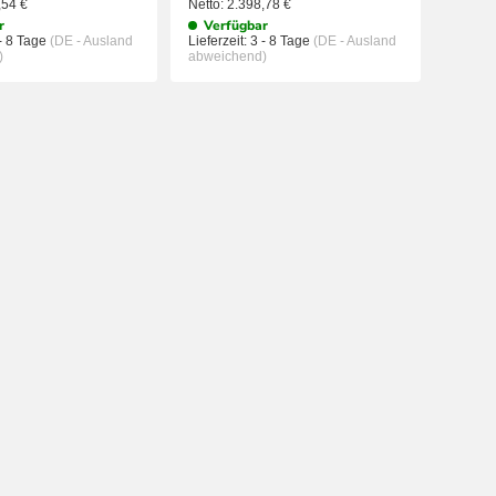
,54
€
Netto:
2.398,78
€
r
Verfügbar
- 8 Tage
(DE - Ausland
Lieferzeit:
3 - 8 Tage
(DE - Ausland
)
abweichend)
IN DEN WARENKORB
IN DEN WAREN