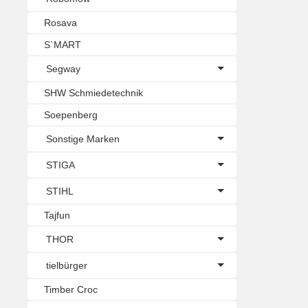
Rosava
S`MART
Segway
SHW Schmiedetechnik
Soepenberg
Sonstige Marken
STIGA
STIHL
Tajfun
THOR
tielbürger
Timber Croc