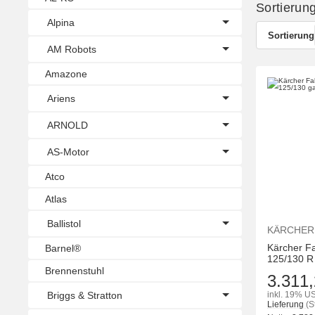
Sortierun
Alpina
Sortierung
AM Robots
Amazone
Ariens
ARNOLD
AS-Motor
Atco
Atlas
Ballistol
KÄRCHER
Kärcher F
Barnel®
125/130 R
Brennenstuhl
3.311,
Briggs & Stratton
inkl. 19% US
Lieferung
(S