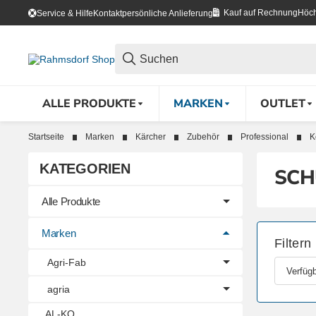
Kauf auf Rechnung
Höch
Service & Hilfe
Kontakt
persönliche Anlieferung
ALLE PRODUKTE
MARKEN
OUTLET
Startseite
Marken
Kärcher
Zubehör
Professional
K
KATEGORIEN
SCH
Alle Produkte
Marken
Filtern
Agri-Fab
Verfügb
agria
AL-KO