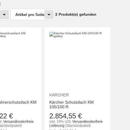
g
2 Produkt(e) gefunden
Artikel pro Seite
KÄRCHER
ahrerschutzdach KM
Kärcher Schutzdach KM
105/100 R
22 €
2.854,55 €
t.
Versandkostenfreie
inkl. 19% USt.
Versandkostenfreie
tandardpaket)
Lieferung
(Standardpaket)