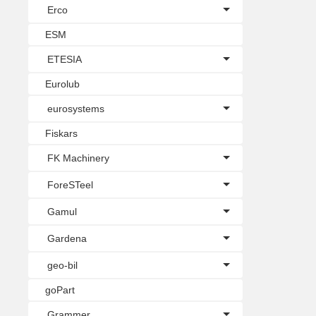
Erco
ESM
ETESIA
Eurolub
eurosystems
Fiskars
FK Machinery
ForeSTeel
Gamul
Gardena
geo-bil
goPart
Grammer