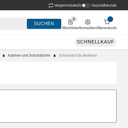
Vergleichsliste
(0)
Geschäftskunde
0
0 Produkte in der Liste
SUCHEN
Merkliste
Anmelden
Warenkorb
SCHNELLKAUF
Kabinen und Schutzdächer
Schutzdach für Bediener