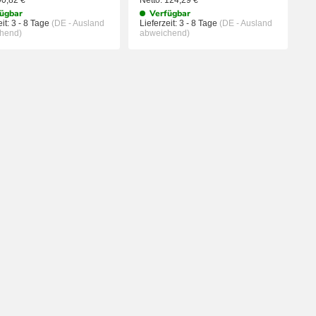
90,82
€
Netto:
124,29
€
ügbar
Verfügbar
it:
3 - 8 Tage
(DE - Ausland
Lieferzeit:
3 - 8 Tage
(DE - Ausland
hend)
abweichend)
KORB
IN DEN WARENKORB
IN DEN WA