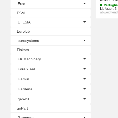
Netto:
211,
Erco
Verfügba
Lieferzeit:
3 
abweichend
ESM
ETESIA
Eurolub
eurosystems
Fiskars
FK Machinery
ForeSTeel
Gamul
Gardena
geo-bil
goPart
Grammer