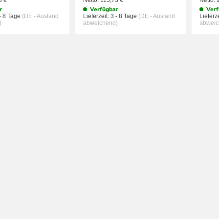
43
€
Netto:
115,73
€
Netto:
r
Verfügbar
Verf
- 8 Tage
(DE - Ausland
Lieferzeit:
3 - 8 Tage
(DE - Ausland
Lieferze
)
abweichend)
abweic
IN DEN WARENKORB
IN DEN WAREN