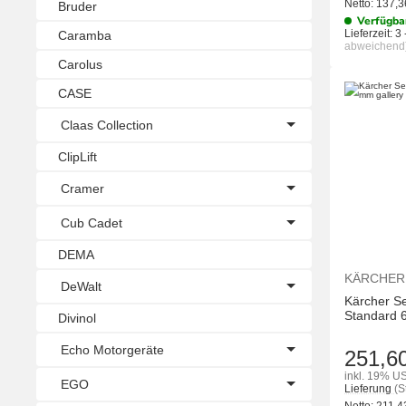
Netto:
137,
Bruder
Verfügba
Lieferzeit:
3 
Caramba
abweichend
Carolus
CASE
Claas Collection
ClipLift
Cramer
Cub Cadet
DEMA
KÄRCHER
DeWalt
Kärcher S
Standard
Divinol
Echo Motorgeräte
251,6
inkl. 19% US
EGO
Lieferung
(S