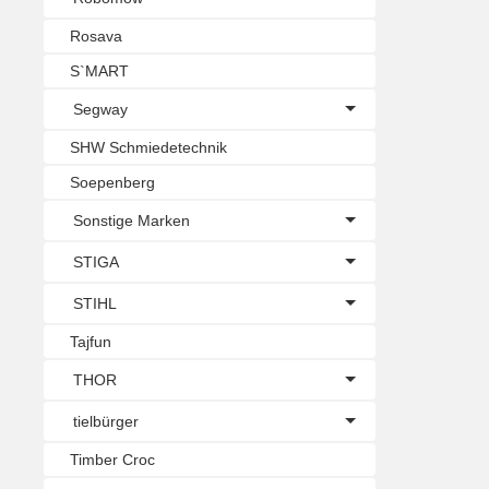
Rosava
S`MART
Segway
SHW Schmiedetechnik
Soepenberg
Sonstige Marken
STIGA
STIHL
Tajfun
THOR
tielbürger
Timber Croc