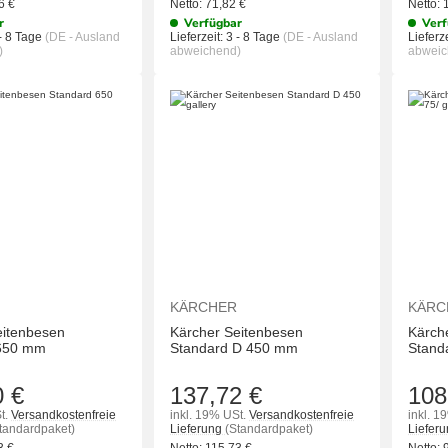
36
€
Netto:
71,82
€
Netto:
r
Verfügbar
Verf
- 8 Tage
(DE - Ausland
Lieferzeit:
3 - 8 Tage
(DE - Ausland
Lieferze
)
abweichend)
abweic
IN DEN WARENKORB
IN DEN WAREN
KÄRCHER
KÄRC
eitenbesen
Kärcher Seitenbesen
Kärch
 650 mm
Standard D 450 mm
Stand
0 €
137,72 €
108
t.
Versandkostenfreie
inkl. 19% USt.
Versandkostenfreie
inkl. 1
tandardpaket)
Lieferung
(Standardpaket)
Liefer