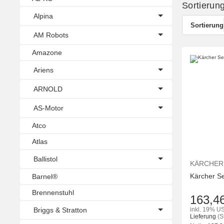
Sortierun
Alpina
Sortierung
AM Robots
Amazone
Ariens
ARNOLD
AS-Motor
Atco
Atlas
Ballistol
KÄRCHER
Kärcher Se
Barnel®
Brennenstuhl
163,4
Briggs & Stratton
inkl. 19% US
Lieferung
(S