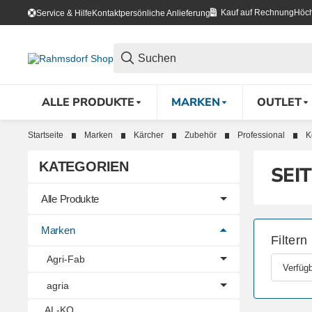
Kauf auf Rechnung
Höch
Service & Hilfe
Kontakt
persönliche Anlieferung
ALLE PRODUKTE
MARKEN
OUTLET
Startseite
Marken
Kärcher
Zubehör
Professional
K
KATEGORIEN
SEI
Alle Produkte
Marken
Filtern
Agri-Fab
Verfügb
agria
AL-KO