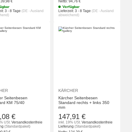
139,98
€
Netto:
94,76
€
ügbar
Verfügbar
it:
3 - 8 Tage
(DE - Ausland
Lieferzeit:
3 - 8 Tage
(DE - Ausland
hend)
abweichend)
KORB
IN DEN WARENKORB
IN DEN WA
HER
KÄRCHER
er Seitenbesen
Kärcher Seitenbesen
ard KM 75/40
Standard rechts + links 350
mm
,08 €
147,91 €
9% USt.
Versandkostenfreie
inkl. 19% USt.
Versandkostenfreie
ung
(Standardpaket)
Lieferung
(Standardpaket)