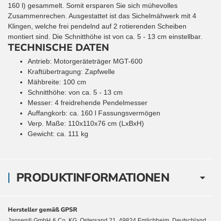
160 l) gesammelt. Somit ersparen Sie sich mühevolles
Zusammenrechen. Ausgestattet ist das Sichelmähwerk mit 4
Klingen, welche frei pendelnd auf 2 rotierenden Scheiben
montiert sind. Die Schnitthöhe ist von ca. 5 - 13 cm einstellbar.
TECHNISCHE DATEN
Antrieb: Motorgeräteträger MGT-600
Kraftübertragung: Zapfwelle
Mähbreite: 100 cm
Schnitthöhe: von ca. 5 - 13 cm
Messer: 4 freidrehende Pendelmesser
Auffangkorb: ca. 160 l Fassungsvermögen
Verp. Maße: 110x110x76 cm (LxBxH)
Gewicht: ca. 111 kg
PRODUKTINFORMATIONEN
Hersteller gemäß GPSR
Jansen® GmbH & Co. KG, Ostersand 21, 49824 Emlichheim, Deutschland,