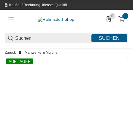
Kauf auf Rechnung
Höchste Qualität
0
0 Produkte in d
SUCHEN
Zurück
Mähwerke & Mulcher
AUF LAGER