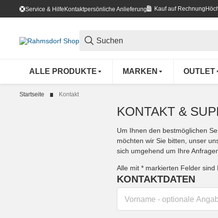
Kauf auf Rechnung
Höch
Service & Hilfe
Kontakt
persönliche Anlieferung
ALLE PRODUKTE
MARKEN
OUTLET
Startseite
Kontakt
KONTAKT & SU
Um Ihnen den bestmöglichen Servi
möchten wir Sie bitten, unser un
sich umgehend um Ihre Anfrage
Honeypot
Alle mit
*
markierten Felder sind P
KONTAKTDATEN
Vorname
- optionale Anga