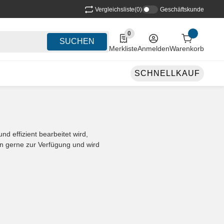
Vergleichsliste
(0)
Geschäftskunde
0
0 Produkte in der Liste
SUCHEN
Merkliste
Anmelden
Warenkorb
SCHNELLKAUF
d effizient bearbeitet wird,
en gerne zur Verfügung und wird