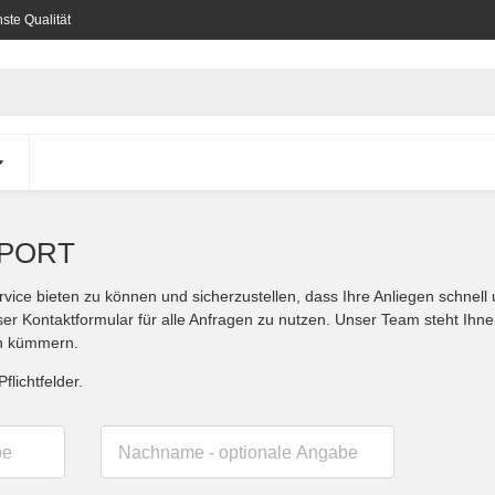
ste Qualität
PPORT
ce bieten zu können und sicherzustellen, dass Ihre Anliegen schnell un
ser Kontaktformular für alle Anfragen zu nutzen. Unser Team steht Ihn
n kümmern.
flichtfelder.
be
Nachname
- optionale Angabe