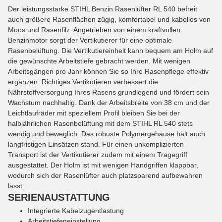
Der leistungsstarke STIHL Benzin Rasenlüfter RL 540 befreit
auch größere Rasenflächen zügig, komfortabel und kabellos von
Moos und Rasenfilz. Angetrieben von einem kraftvollen
Benzinmotor sorgt der Vertikutierer für eine optimale
Rasenbelüftung. Die Vertikutiereinheit kann bequem am Holm auf
die gewünschte Arbeitstiefe gebracht werden. Mit wenigen
Arbeitsgängen pro Jahr können Sie so Ihre Rasenpflege effektiv
ergänzen. Richtiges Vertikutieren verbessert die
Nährstoffversorgung Ihres Rasens grundlegend und fördert sein
Wachstum nachhaltig. Dank der Arbeitsbreite von 38 cm und der
Leichtlaufräder mit speziellem Profil bleiben Sie bei der
halbjährlichen Rasenbelüftung mit dem STIHL RL 540 stets
wendig und beweglich. Das robuste Polymergehäuse hält auch
langfristigen Einsätzen stand. Für einen unkomplizierten
Transport ist der Vertikutierer zudem mit einem Tragegriff
ausgestattet. Der Holm ist mit wenigen Handgriffen klappbar,
wodurch sich der Rasenlüfter auch platzsparend aufbewahren
lässt.
SERIENAUSTATTUNG
Integrierte Kabelzugentlastung
Arbeitstiefeneinstellung