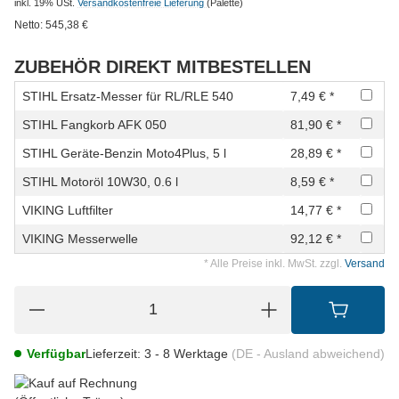
inkl. 19% USt.
Versandkostenfreie Lieferung
(Palette)
Netto:
545,38
€
ZUBEHÖR DIREKT MITBESTELLEN
STIHL Ersatz-Messer für RL/RLE 540
7,49 € *
STIHL Fangkorb AFK 050
81,90 € *
STIHL Geräte-Benzin Moto4Plus, 5 l
28,89 € *
STIHL Motoröl 10W30, 0.6 l
8,59 € *
VIKING Luftfilter
14,77 € *
VIKING Messerwelle
92,12 € *
* Alle Preise inkl. MwSt. zzgl.
Versand
Verfügbar
Lieferzeit:
3 - 8 Werktage
(DE - Ausland abweichend)