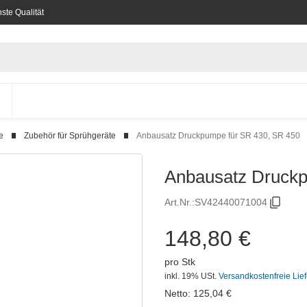
ste Qualität
e
Zubehör für Sprühgeräte
Anbausatz Druckpumpe für SR 430, SR 450
Anbausatz Druckp
Art.Nr.:
SV42440071004
148,80 €
pro Stk
inkl. 19% USt.
Versandkostenfreie Lie
Netto:
125,04
€