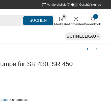
Vergleichsliste
(0)
Geschäftskunde
0
0 Produkte in der Liste
SUCHEN
Merkliste
Anmelden
Warenkorb
SCHNELLKAUF
umpe für SR 430, SR 450
ferung
(Standardpaket)