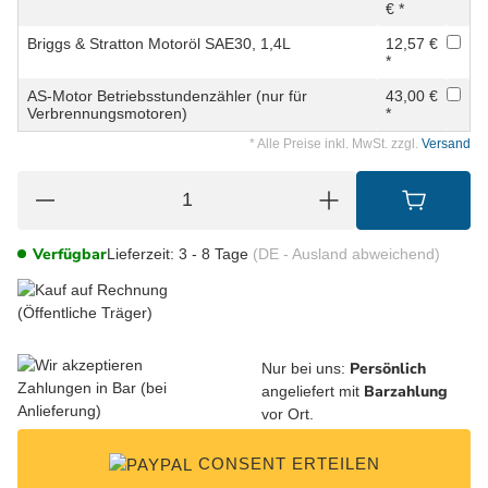
€ *
Briggs & Stratton Motoröl SAE30, 1,4L
12,57 €
*
AS-Motor Betriebsstundenzähler (nur für
43,00 €
Verbrennungsmotoren)
*
* Alle Preise inkl. MwSt. zzgl.
Versand
Verfügbar
Lieferzeit:
3 - 8 Tage
(DE - Ausland abweichend)
Persönlich
Nur bei uns:
Barzahlung
angeliefert mit
vor Ort.
CONSENT ERTEILEN