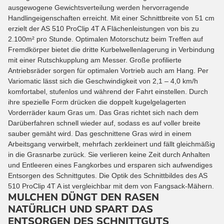
ausgewogene Gewichtsverteilung werden hervorragende
Handlingeigenschaften erreicht. Mit einer Schnittbreite von 51 cm
erzielt der AS 510 ProClip 4T A Flächenleistungen von bis zu
2.100m² pro Stunde. Optimalen Motorschutz beim Treffen auf
Fremdkörper bietet die dritte Kurbelwellenlagerung in Verbindung
mit einer Rutschkupplung am Messer. Große profilierte
Antriebsräder sorgen für optimalen Vortrieb auch am Hang. Per
Variomatic lässt sich die Geschwindigkeit von 2,1 – 4,0 km/h
komfortabel, stufenlos und während der Fahrt einstellen. Durch
ihre spezielle Form drücken die doppelt kugelgelagerten
Vorderräder kaum Gras um. Das Gras richtet sich nach dem
Darüberfahren schnell wieder auf, sodass es auf voller breite
sauber gemäht wird. Das geschnittene Gras wird in einem
Arbeitsgang verwirbelt, mehrfach zerkleinert und fällt gleichmäßig
in die Grasnarbe zurück. Sie verlieren keine Zeit durch Anhalten
und Entleeren eines Fangkorbes und ersparen sich aufwendiges
Entsorgen des Schnittgutes. Die Optik des Schnittbildes des AS
510 ProClip 4T A ist vergleichbar mit dem von Fangsack-Mähern.
MULCHEN DÜNGT DEN RASEN
NATÜRLICH UND SPART DAS
ENTSORGEN DES SCHNITTGUTS