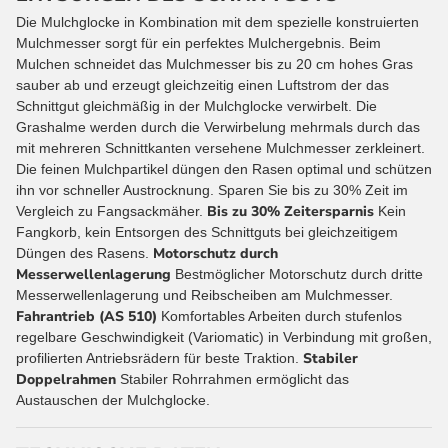
Die Mulchglocke in Kombination mit dem spezielle konstruierten
Mulchmesser sorgt für ein perfektes Mulchergebnis. Beim
Mulchen schneidet das Mulchmesser bis zu 20 cm hohes Gras
sauber ab und erzeugt gleichzeitig einen Luftstrom der das
Schnittgut gleichmäßig in der Mulchglocke verwirbelt. Die
Grashalme werden durch die Verwirbelung mehrmals durch das
mit mehreren Schnittkanten versehene Mulchmesser zerkleinert.
Die feinen Mulchpartikel düngen den Rasen optimal und schützen
ihn vor schneller Austrocknung. Sparen Sie bis zu 30% Zeit im
Bis zu 30% Zeitersparnis
Vergleich zu Fangsackmäher.
Kein
Fangkorb, kein Entsorgen des Schnittguts bei gleichzeitigem
Motorschutz durch
Düngen des Rasens.
Messerwellenlagerung
Bestmöglicher Motorschutz durch dritte
Messerwellenlagerung und Reibscheiben am Mulchmesser.
Fahrantrieb (AS 510)
Komfortables Arbeiten durch stufenlos
regelbare Geschwindigkeit (Variomatic) in Verbindung mit großen,
Stabiler
profilierten Antriebsrädern für beste Traktion.
Doppelrahmen
Stabiler Rohrrahmen ermöglicht das
Austauschen der Mulchglocke.