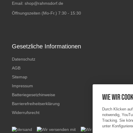
Email:
shop@rahmsdorf.de
Öffnungszeiten (Mo-Fr.) 7:30 - 15:30
Gesetzliche Informationen
Datenschutz
AGB
Sitemap
Impressum
Batteriegesetzhinweise
Wie wir Cook
Barrierefreiheitserklärung
Durch Klicken auf
Widerrufsrecht
notwendig, YouTu
Tracking. Sie könn
unter
Konfiguriere