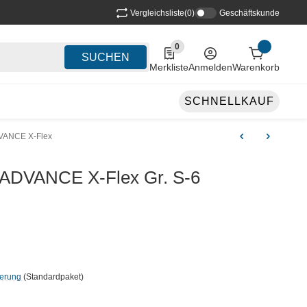
Vergleichsliste
(0)
Geschäftskunde
0
0 Produkte in der Liste
SUCHEN
Merkliste
Anmelden
Warenkorb
SCHNELLKAUF
VANCE X-Flex
 ADVANCE X-Flex Gr. S-6
ferung
(Standardpaket)