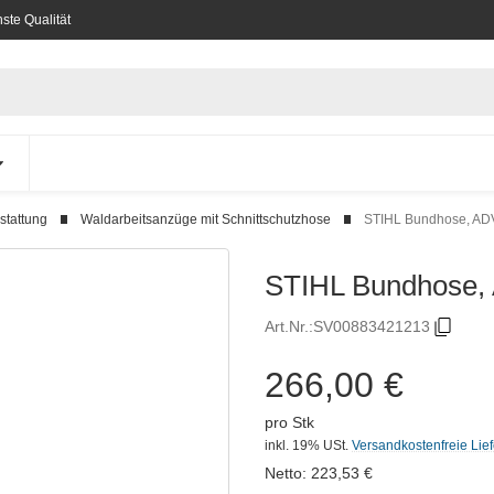
ste Qualität
stattung
Waldarbeitsanzüge mit Schnittschutzhose
STIHL Bundhose, AD
STIHL Bundhose,
Art.Nr.:
SV00883421213
266,00 €
pro Stk
inkl. 19% USt.
Versandkostenfreie Lie
Netto:
223,53
€