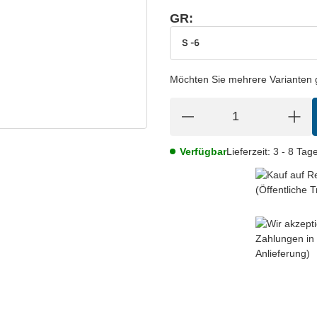
GR:
wählen
Bitte wählen Sie eine Variation.
S -6
Möchten Sie mehrere Varianten gl
Verfügbar
Lieferzeit:
3 - 8 Tag