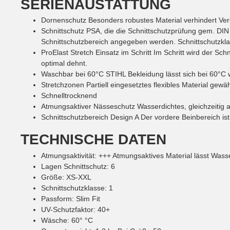
SERIENAUSTATTUNG
Dornenschutz
Besonders robustes Material verhindert Ve
Schnittschutz
PSA, die die Schnittschutzprüfung gem. DIN
Schnittschutzbereich angegeben werden. Schnittschutzklas
ProElast Stretch Einsatz im Schritt
Im Schritt wird der Sch
optimal dehnt.
Waschbar bei 60°C
STIHL Bekleidung lässt sich bei 60°C 
Stretchzonen
Partiell eingesetztes flexibles Material g
Schnelltrocknend
Atmungsaktiver Nässeschutz
Wasserdichtes, gleichzeitig 
Schnittschutzbereich Design A
Der vordere Beinbereich ist
TECHNISCHE DATEN
Atmungsaktivität
:
+++
Atmungsaktives Material lässt Was
Lagen Schnittschutz
:
6
Größe
:
XS-XXL
Schnittschutzklasse
:
1
Passform
:
Slim Fit
UV-Schutzfaktor
:
40+
Wäsche
:
60°
°C