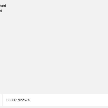
gend
nd
886661922574