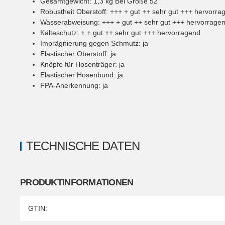
Gesamtgewicht
:
1,3
kg
Bei Größe 52
Robustheit Oberstoff
:
+++
+ gut ++ sehr gut +++ hervorra
Wasserabweisung
:
+++
+ gut ++ sehr gut +++ hervorrage
Kälteschutz
:
+
+ gut ++ sehr gut +++ hervorragend
Imprägnierung gegen Schmutz
:
ja
Elastischer Oberstoff
:
ja
Knöpfe für Hosenträger
:
ja
Elastischer Hosenbund
:
ja
FPA-Anerkennung
:
ja
TECHNISCHE DATEN
PRODUKTINFORMATIONEN
Produkteigenschaft
Wert
GTIN: