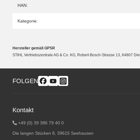
HAN:
Kategorie:
Hersteller gemäß GPSR
STIHL Vertriebszentrale AG & Co. KG, Robert-Bosch-Strasse 13, 64807 Di
FOLGEN
Kontakt
+49 (0) 39 386 79 40 0
Die langen Stücken 8, 39615 Seehausen