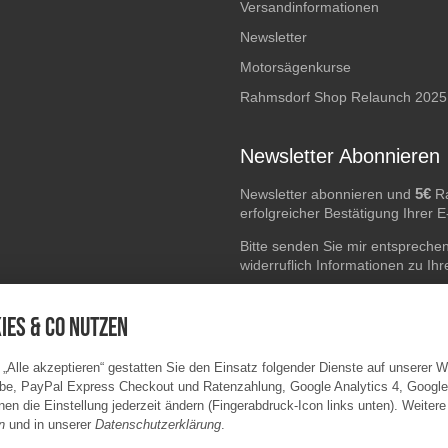
Versandinformationen
Newsletter
Motorsägenkurse
Rahmsdorf Shop Relaunch 2025
Newsletter Abonnieren
5€
Newsletter abonnieren und
Ra
erfolgreicher Bestätigung Ihrer 
Bitte senden Sie mir entspreche
widerruflich Informationen zu Ih
E-Mail-Adresse
ies & Co nutzen
 „Alle akzeptieren“ gestatten Sie den Einsatz folgender Dienste auf unserer 
be, PayPal Express Checkout und Ratenzahlung, Google Analytics 4, Googl
en die Einstellung jederzeit ändern (Fingerabdruck-Icon links unten). Weitere
n
und in unserer
Datenschutzerklärung
.