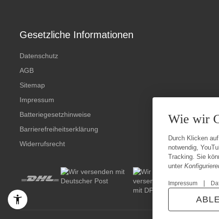
Gesetzliche Informationen
Datenschutz
AGB
Sitemap
Impressum
Batteriegesetzhinweise
Wie wir 
Barrierefreiheitserklärung
Durch Klicken auf
Widerrufsrecht
notwendig, YouTu
Tracking. Sie könn
unter
Konfiguriere
|
Impressum
Da
ABL