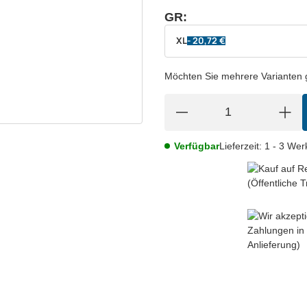
GR:
wählen
Bitte wählen Sie eine Variation.
XL
- 20,72 €
Möchten Sie mehrere Varianten gl
Verfügbar
Lieferzeit:
1 - 3 We