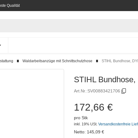
ste Qualität
stattung
Waldarbeitsanzüge mit Schnittschutzhose
STIHL Bundhose, DY
STIHL Bundhose,
Art.Nr.:
SV00883421706
172,66 €
pro Stk
inkl. 19% USt.
Versandkostenfreie Lie
Netto:
145,09
€