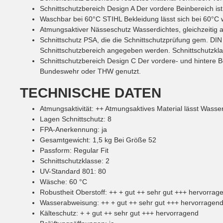
Schnittschutzbereich Design A
Der vordere Beinbereich ist
Waschbar bei 60°C
STIHL Bekleidung lässt sich bei 60°C 
Atmungsaktiver Nässeschutz
Wasserdichtes, gleichzeitig 
Schnittschutz
PSA, die die Schnittschutzprüfung gem. DIN
Schnittschutzbereich angegeben werden. Schnittschutzklas
Schnittschutzbereich Design C
Der vordere- und hintere 
Bundeswehr oder THW genutzt.
TECHNISCHE DATEN
Atmungsaktivität
:
++
Atmungsaktives Material lässt Wasse
Lagen Schnittschutz
:
8
FPA-Anerkennung
:
ja
Gesamtgewicht
:
1,5
kg
Bei Größe 52
Passform
:
Regular Fit
Schnittschutzklasse
:
2
UV-Standard 801
:
80
Wäsche
:
60
°C
Robustheit Oberstoff
:
++
+ gut ++ sehr gut +++ hervorrag
Wasserabweisung
:
++
+ gut ++ sehr gut +++ hervorragen
Kälteschutz
:
+
+ gut ++ sehr gut +++ hervorragend