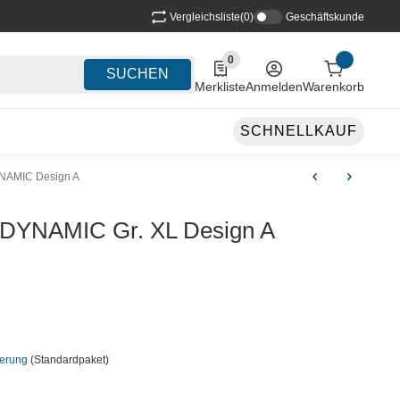
Vergleichsliste
(0)
Geschäftskunde
0
0 Produkte in der Liste
SUCHEN
Merkliste
Anmelden
Warenkorb
SCHNELLKAUF
NAMIC Design A
 DYNAMIC Gr. XL Design A
ferung
(Standardpaket)