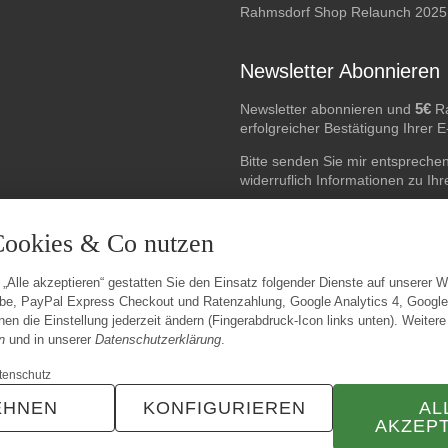
Rahmsdorf Shop Relaunch 2025
Newsletter Abonnieren
5€
Newsletter abonnieren und
Ra
erfolgreicher Bestätigung Ihrer 
Bitte senden Sie mir entspreche
widerruflich Informationen zu Ih
E-Mail-Adresse
Cookies & Co nutzen
 „Alle akzeptieren“ gestatten Sie den Einsatz folgender Dienste auf unserer 
be, PayPal Express Checkout und Ratenzahlung, Google Analytics 4, Googl
en die Einstellung jederzeit ändern (Fingerabdruck-Icon links unten). Weitere
n
und in unserer
Datenschutzerklärung
.
tenschutz
EHNEN
KONFIGURIEREN
AL
AKZEP