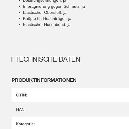
Belüftungsöffnungen
:
ja
Imprägnierung gegen Schmutz
:
ja
Elastischer Oberstoff
:
ja
Knöpfe für Hosenträger
:
ja
Elastischer Hosenbund
:
ja
TECHNISCHE DATEN
PRODUKTINFORMATIONEN
Produkteigenschaft
Wert
GTIN:
HAN:
Kategorie: