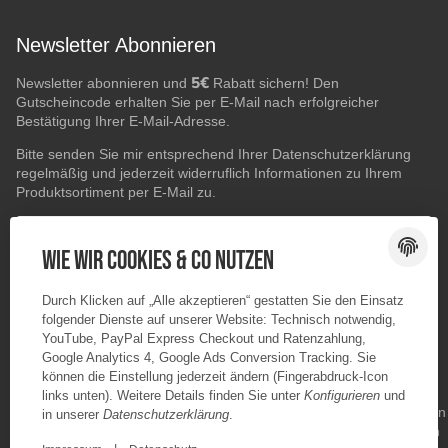
Newsletter Abonnieren
5€
Newsletter abonnieren und
Rabatt sichern! Den
Gutscheincode erhalten Sie per E-Mail nach erfolgreicher
Bestätigung Ihrer E-Mail-Adresse.
Bitte senden Sie mir entsprechend Ihrer
Datenschutzerklärung
regelmäßig und jederzeit widerruflich Informationen zu Ihrem
Produktsortiment per E-Mail zu.
E-Mail-Adresse
ABONNIEREN
Wie wir Cookies & Co nutzen
Durch Klicken auf „Alle akzeptieren“ gestatten Sie den Einsatz
folgender Dienste auf unserer Website: Technisch notwendig,
YouTube, PayPal Express Checkout und Ratenzahlung,
Google Analytics 4, Google Ads Conversion Tracking. Sie
können die Einstellung jederzeit ändern (Fingerabdruck-Icon
links unten). Weitere Details finden Sie unter
Konfigurieren
und
in unserer
Datenschutzerklärung
.