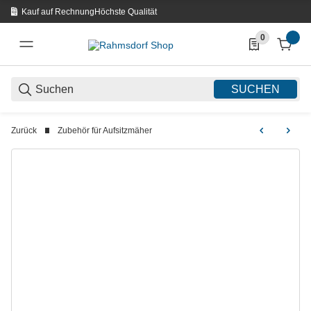
Kauf auf Rechnung
Höchste Qualität
0
0 Produkte in d
SUCHEN
Zurück
Zubehör für Aufsitzmäher