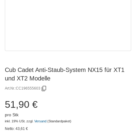
Cub Cadet Anti-Staub-System NX15 für XT1
und XT2 Modelle
Art.Nr.:
CC196555603
51,90 €
pro Stk
inkl. 19% USt.
zzgl.
Versand
(Standardpaket)
Netto:
43,61
€