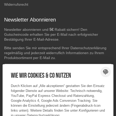
Widerrufsrecht
Newsletter Abonnieren
5€
Newsletter abonnieren und
Rabatt sichern! Den
Gutscheincode erhalten Sie per E-Mail nach erfolgreicher
Bestätigung Ihrer E-Mail-Adresse.
Bitte senden Sie mir entsprechend Ihrer
Datenschutzerklärung
regelmäßig und jederzeit widerruflich Informationen zu Ihrem
Produktsortiment per E-Mail zu.
E-Mail-Adresse
ABONNIEREN
Wie wir Cookies & Co nutzen
Durch Klicken auf „Alle akzeptieren“ gestatten Sie den Einsatz
folgender Dienste auf unserer Website: Technisch notwendig,
YouTube, PayPal Express Checkout und Ratenzahlung,
Google Analytics 4, Google Ads Conversion Tracking. Sie
können die Einstellung jederzeit ändern (Fingerabdruck-Icon
links unten). Weitere Details finden Sie unter
Konfigurieren
und
in unserer
Datenschutzerklärung
.