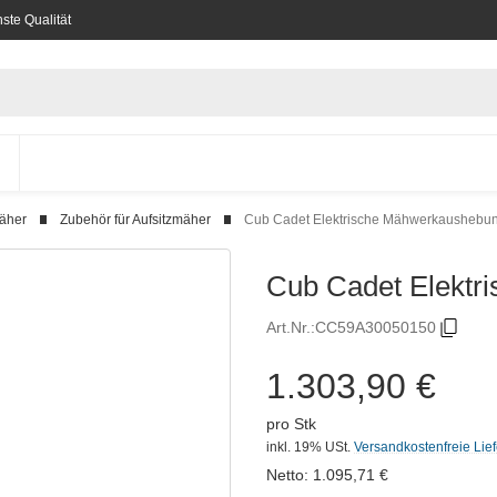
ste Qualität
mäher
Zubehör für Aufsitzmäher
Cub Cadet Elektrische Mähwerkaushebun
Cub Cadet Elektr
Art.Nr.:
CC59A30050150
1.303,90 €
pro Stk
inkl. 19% USt.
Versandkostenfreie Lie
Netto:
1.095,71
€