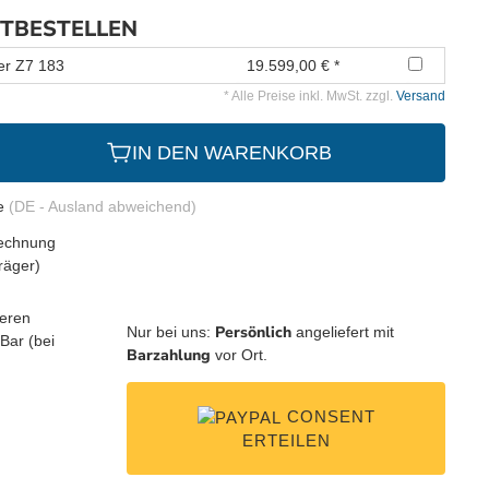
ITBESTELLEN
er Z7 183
19.599,00 € *
* Alle Preise inkl. MwSt. zzgl.
Versand
IN DEN WARENKORB
ge
(DE - Ausland abweichend)
Persönlich
Nur bei uns:
angeliefert mit
Barzahlung
vor Ort.
CONSENT
ERTEILEN