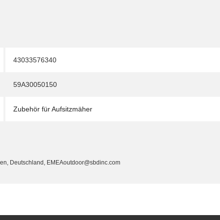
43033576340
59A30050150
Zubehör für Aufsitzmäher
cken, Deutschland, EMEAoutdoor@sbdinc.com