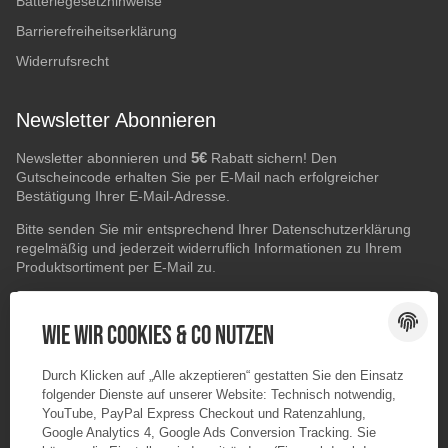
Batteriegesetzhinweise
Barrierefreiheitserklärung
Widerrufsrecht
Newsletter Abonnieren
5€
Newsletter abonnieren und
Rabatt sichern! Den
Gutscheincode erhalten Sie per E-Mail nach erfolgreicher
Bestätigung Ihrer E-Mail-Adresse.
Bitte senden Sie mir entsprechend Ihrer
Datenschutzerklärung
regelmäßig und jederzeit widerruflich Informationen zu Ihrem
Produktsortiment per E-Mail zu.
E-Mail-Adresse
ABONNIEREN
Wie wir Cookies & Co nutzen
Durch Klicken auf „Alle akzeptieren“ gestatten Sie den Einsatz
folgender Dienste auf unserer Website: Technisch notwendig,
YouTube, PayPal Express Checkout und Ratenzahlung,
Google Analytics 4, Google Ads Conversion Tracking. Sie