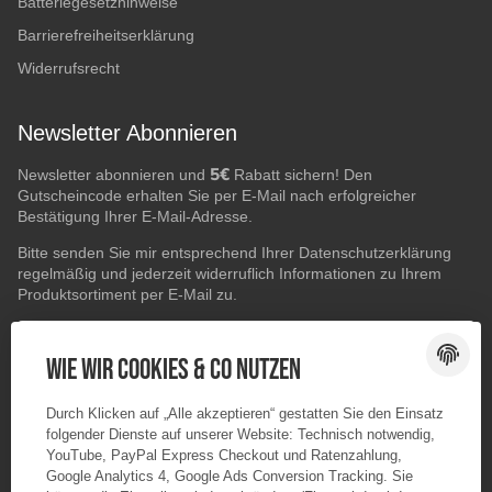
Batteriegesetzhinweise
Barrierefreiheitserklärung
Widerrufsrecht
Newsletter Abonnieren
5€
Newsletter abonnieren und
Rabatt sichern! Den
Gutscheincode erhalten Sie per E-Mail nach erfolgreicher
Bestätigung Ihrer E-Mail-Adresse.
Bitte senden Sie mir entsprechend Ihrer
Datenschutzerklärung
regelmäßig und jederzeit widerruflich Informationen zu Ihrem
Produktsortiment per E-Mail zu.
E-Mail-Adresse
ABONNIEREN
Wie wir Cookies & Co nutzen
Durch Klicken auf „Alle akzeptieren“ gestatten Sie den Einsatz
folgender Dienste auf unserer Website: Technisch notwendig,
YouTube, PayPal Express Checkout und Ratenzahlung,
Google Analytics 4, Google Ads Conversion Tracking. Sie