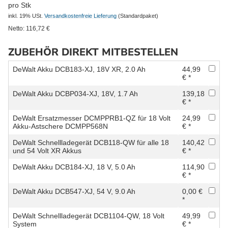
pro Stk
inkl. 19% USt.
Versandkostenfreie Lieferung
(Standardpaket)
Netto:
116,72
€
ZUBEHÖR DIREKT MITBESTELLEN
DeWalt Akku DCB183-XJ, 18V XR, 2.0 Ah
44,99
€ *
DeWalt Akku DCBP034-XJ, 18V, 1.7 Ah
139,18
€ *
DeWalt Ersatzmesser DCMPPRB1-QZ für 18 Volt
24,99
Akku-Astschere DCMPP568N
€ *
DeWalt Schnellladegerät DCB118-QW für alle 18
140,42
und 54 Volt XR Akkus
€ *
DeWalt Akku DCB184-XJ, 18 V, 5.0 Ah
114,90
€ *
DeWalt Akku DCB547-XJ, 54 V, 9.0 Ah
0,00 €
*
DeWalt Schnellladegerät DCB1104-QW, 18 Volt
49,99
System
€ *