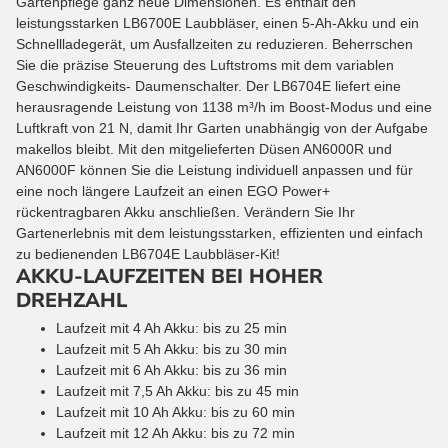
Gartenpflege ganz neue Dimensionen. Es enthält den
leistungsstarken LB6700E Laubbläser, einen 5-Ah-Akku und ein
Schnellladegerät, um Ausfallzeiten zu reduzieren. Beherrschen
Sie die präzise Steuerung des Luftstroms mit dem variablen
Geschwindigkeits- Daumenschalter. Der LB6704E liefert eine
herausragende Leistung von 1138 m³/h im Boost-Modus und eine
Luftkraft von 21 N, damit Ihr Garten unabhängig von der Aufgabe
makellos bleibt. Mit den mitgelieferten Düsen AN6000R und
AN6000F können Sie die Leistung individuell anpassen und für
eine noch längere Laufzeit an einen EGO Power+
rückentragbaren Akku anschließen. Verändern Sie Ihr
Gartenerlebnis mit dem leistungsstarken, effizienten und einfach
zu bedienenden LB6704E Laubbläser-Kit!
AKKU-LAUFZEITEN BEI HOHER
DREHZAHL
Laufzeit mit 4 Ah Akku: bis zu 25 min
Laufzeit mit 5 Ah Akku: bis zu 30 min
Laufzeit mit 6 Ah Akku: bis zu 36 min
Laufzeit mit 7,5 Ah Akku: bis zu 45 min
Laufzeit mit 10 Ah Akku: bis zu 60 min
Laufzeit mit 12 Ah Akku: bis zu 72 min