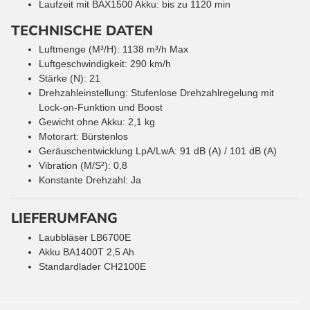
Laufzeit mit BAX1500 Akku: bis zu 1120 min
TECHNISCHE DATEN
Luftmenge (M³/H): 1138 m³/h Max
Luftgeschwindigkeit: 290 km/h
Stärke (N): 21
Drehzahleinstellung: Stufenlose Drehzahlregelung mit
Lock-on-Funktion und Boost
Gewicht ohne Akku: 2,1 kg
Motorart: Bürstenlos
Geräuschentwicklung LpA/LwA: 91 dB (A) / 101 dB (A)
Vibration (M/S²): 0,8
Konstante Drehzahl: Ja
LIEFERUMFANG
Laubbläser LB6700E
Akku BA1400T 2,5 Ah
Standardlader CH2100E