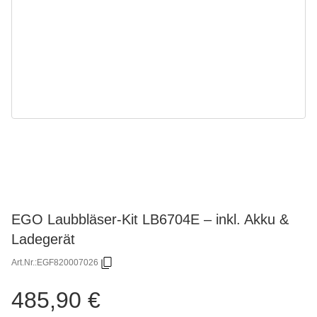
EGO Laubbläser-Kit LB6704E – inkl. Akku &
Ladegerät
Art.Nr.:
EGF820007026
485,90 €