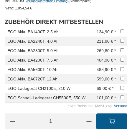
inkl. 19% USt.
Versandkostenfreie Lieferung
(Standardpaket)
Netto:
1.054,54
€
ZUBEHÖR DIREKT MITBESTELLEN
EGO Akku BA1400T, 2.5 Ah
134,90 € *
EGO Akku BA2240T, 4.0 Ah
211,90 € *
EGO Akku BA2800T, 5.0 Ah
269,80 € *
EGO Akku BA4200T, 7.5 Ah
404,90 € *
EGO Akku BA5600T, 10 Ah
488,90 € *
EGO Akku BA6720T, 12 Ah
599,00 € *
EGO Ladegerät CH2100E, 210 W
69,00 € *
EGO Schnell-Ladegerät CH5500E, 550 W
101,00 € *
* Alle Preise inkl. MwSt. zzgl.
Versand