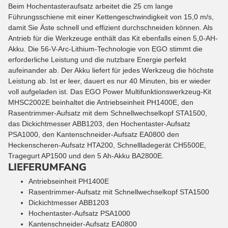
Beim Hochentasteraufsatz arbeitet die 25 cm lange
Führungsschiene mit einer Kettengeschwindigkeit von 15,0 m/s,
damit Sie Äste schnell und effizient durchschneiden können. Als
Antrieb für die Werkzeuge enthält das Kit ebenfalls einen 5,0-AH-
Akku. Die 56-V-Arc-Lithium-Technologie von EGO stimmt die
erforderliche Leistung und die nutzbare Energie perfekt
aufeinander ab. Der Akku liefert für jedes Werkzeug die höchste
Leistung ab. Ist er leer, dauert es nur 40 Minuten, bis er wieder
voll aufgeladen ist. Das EGO Power Multifunktionswerkzeug-Kit
MHSC2002E beinhaltet die Antriebseinheit PH1400E, den
Rasentrimmer-Aufsatz mit dem Schnellwechselkopf STA1500,
das Dickichtmesser ABB1203, den Hochentaster-Aufsatz
PSA1000, den Kantenschneider-Aufsatz EA0800 den
Heckenscheren-Aufsatz HTA200, Schnellladegerät CH5500E,
Tragegurt AP1500 und den 5 Ah-Akku BA2800E.
LIEFERUMFANG
Antriebseinheit PH1400E
Rasentrimmer-Aufsatz mit Schnellwechselkopf STA1500
Dickichtmesser ABB1203
Hochentaster-Aufsatz PSA1000
Kantenschneider-Aufsatz EA0800