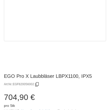
EGO Pro X Laubbläser LBPX1100, IPX5
Art.Nr.:
EGF820056002
704,90 €
pro Stk