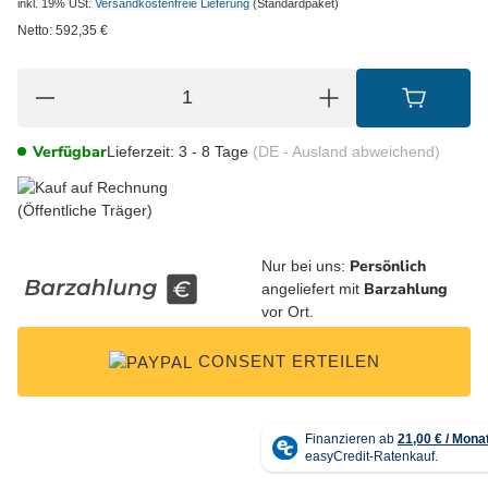
inkl. 19% USt.
Versandkostenfreie Lieferung
(Standardpaket)
Netto:
592,35
€
Verfügbar
Lieferzeit:
3 - 8 Tage
(DE - Ausland abweichend)
Persönlich
Nur bei uns:
Barzahlung
angeliefert mit
vor Ort.
CONSENT ERTEILEN