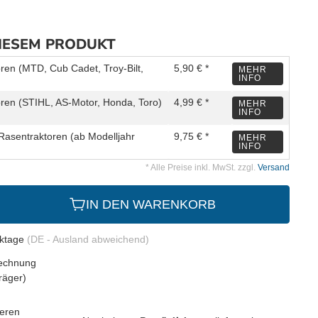
DIESEM PRODUKT
oren (MTD, Cub Cadet, Troy-Bilt,
5,90 € *
MEHR
INFO
oren (STIHL, AS-Motor, Honda, Toro)
4,99 € *
MEHR
INFO
Rasentraktoren (ab Modelljahr
9,75 € *
MEHR
INFO
* Alle Preise inkl. MwSt. zzgl.
Versand
IN DEN WARENKORB
rktage
(DE - Ausland abweichend)