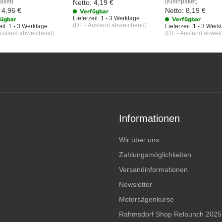
aket)
(Kleinpaket)
Netto:
4,19
€
4,96
€
Netto:
8,19
€
Verfügbar
Lieferzeit:
1 - 3 Werktage
fügbar
Verfügbar
(DE - Ausland abweichend)
it:
1 - 3 Werktage
Lieferzeit:
1 - 3 Werk
Ausland abweichend)
(DE - Ausland abwei
Informationen
Wir über uns
Zahlungsmöglichkeiten
Versandinformationen
Newsletter
Motorsägenkurse
Rahmsdorf Shop Relaunch 2025