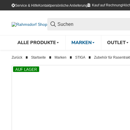
Kauf auf Rechnung
Höch
Service & Hilfe
Kontakt
persönliche Anlieferung
ALLE PRODUKTE
MARKEN
OUTLET
Zurück
Startseite
Marken
STIGA
Zubehör für Rasentrak
AUF LAGER