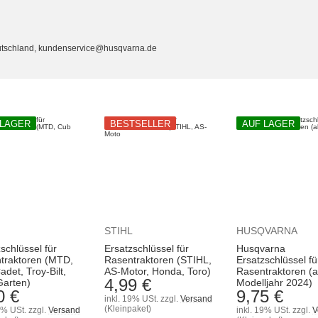
utschland, kundenservice@husqvarna.de
 LAGER
BESTSELLER
AUF LAGER
STIHL
HUSQVARNA
schlüssel für
Ersatzschlüssel für
Husqvarna
traktoren (MTD,
Rasentraktoren (STIHL,
Ersatzschlüssel fü
det, Troy-Bilt,
AS-Motor, Honda, Toro)
Rasentraktoren (
4,99 €
Garten)
Modelljahr 2024)
0 €
9,75 €
inkl. 19% USt.
zzgl.
Versand
(Kleinpaket)
9% USt.
zzgl.
Versand
inkl. 19% USt.
zzgl.
V