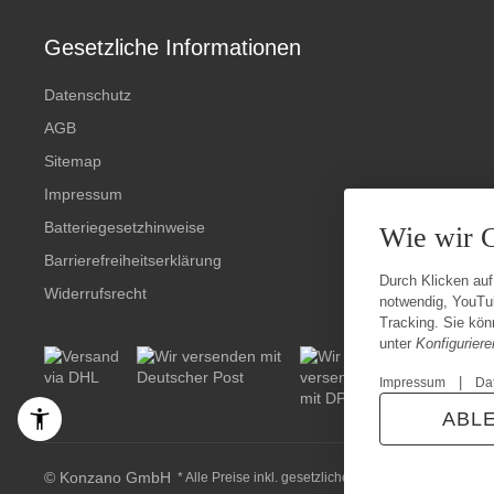
Gesetzliche Informationen
Datenschutz
AGB
Sitemap
Impressum
Batteriegesetzhinweise
Wie wir 
Barrierefreiheitserklärung
Durch Klicken auf
Widerrufsrecht
notwendig, YouTu
Tracking. Sie könn
unter
Konfiguriere
|
Impressum
Da
ABL
© Konzano GmbH
* Alle Preise inkl. gesetzlicher USt., zzgl.
Versand