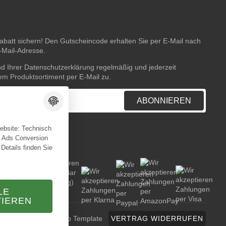
batt sichern! Den Gutscheincode erhalten Sie per E-Mail nach
E-Mail-Adresse.
nd Ihrer
Datenschutzerklärung
regelmäßig und jederzeit
rem Produktsortiment per E-Mail zu.
ABONNIEREN
Website: Technisch
e Ads Conversion
 Details finden Sie
LE
TIEREN
TECHNIK JTL-Shop Template
VERTRAG WIDERRUFEN