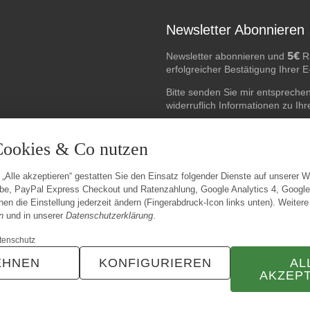
Newsletter Abonnieren
5€
Newsletter abonnieren und
Ra
erfolgreicher Bestätigung Ihrer 
Bitte senden Sie mir entspreche
widerruflich Informationen zu Ih
E-Mail-Adresse
Cookies & Co nutzen
 „Alle akzeptieren“ gestatten Sie den Einsatz folgender Dienste auf unserer 
be, PayPal Express Checkout und Ratenzahlung, Google Analytics 4, Googl
en die Einstellung jederzeit ändern (Fingerabdruck-Icon links unten). Weitere
n
und in unserer
Datenschutzerklärung
.
tenschutz
EHNEN
KONFIGURIEREN
AL
AKZEP