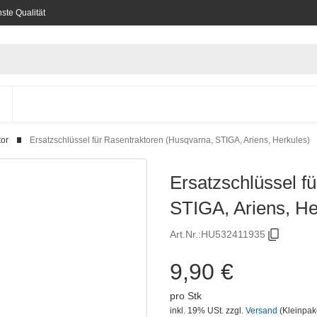
ste Qualität
tor
Ersatzschlüssel für Rasentraktoren (Husqvarna, STIGA, Ariens, Herkules)
Ersatzschlüssel f
STIGA, Ariens, He
Art.Nr.:
HU532411935
9,90 €
pro Stk
inkl. 19% USt.
zzgl.
Versand
(Kleinpak