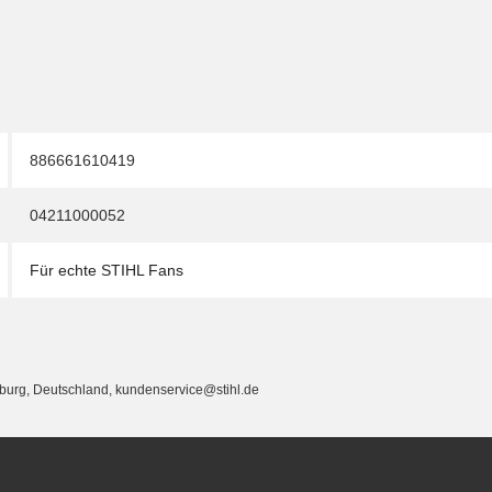
886661610419
04211000052
Für echte STIHL Fans
eburg, Deutschland, kundenservice@stihl.de