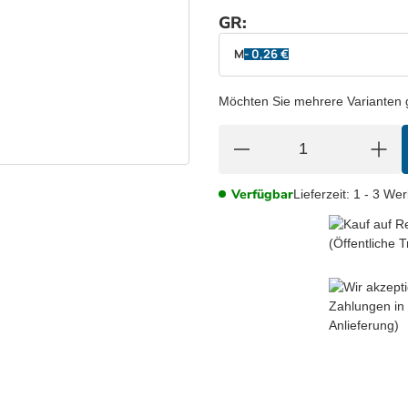
GR:
wählen
Bitte wählen Sie eine Variation.
M
- 0,26 €
Möchten Sie mehrere Varianten gl
Verfügbar
Lieferzeit:
1 - 3 We