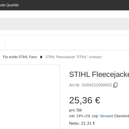
ste Qualität
Für echte STIHL Fans
STIHL Fleecejacke "STIHL" schwarz
STIHL Fleecejack
Art.Nr.:
SV04211000052
25,36 €
pro Stk
inkl. 19% USt.
zzgl.
Versand
(Standard
Netto:
21,31
€