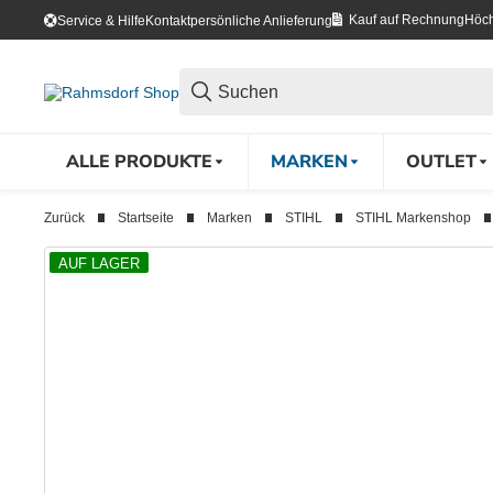
Kauf auf Rechnung
Höch
Service & Hilfe
Kontakt
persönliche Anlieferung
ALLE PRODUKTE
MARKEN
OUTLET
Zurück
Startseite
Marken
STIHL
STIHL Markenshop
AUF LAGER