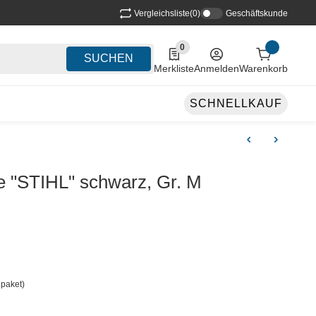
Vergleichsliste
(0)
Geschäftskunde
0
0 Produkte in der Liste
SUCHEN
Merkliste
Anmelden
Warenkorb
SCHNELLKAUF
e "STIHL" schwarz, Gr. M
paket)