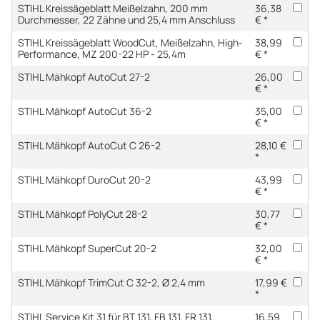
STIHL Kreissägeblatt Meißelzahn, 200 mm
36,38
Durchmesser, 22 Zähne und 25,4 mm Anschluss
€ *
STIHL Kreissägeblatt WoodCut, Meißelzahn, High-
38,99
Performance, MZ 200-22 HP - 25,4m
€ *
STIHL Mähkopf AutoCut 27-2
26,00
€ *
STIHL Mähkopf AutoCut 36-2
35,00
€ *
STIHL Mähkopf AutoCut C 26-2
28,10 €
*
STIHL Mähkopf DuroCut 20-2
43,99
€ *
STIHL Mähkopf PolyCut 28-2
30,77
€ *
STIHL Mähkopf SuperCut 20-2
32,00
€ *
STIHL Mähkopf TrimCut C 32-2, Ø 2,4 mm
17,99 €
*
STIHL Service Kit 31 für BT 131, FB 131, FR 131,
16,59