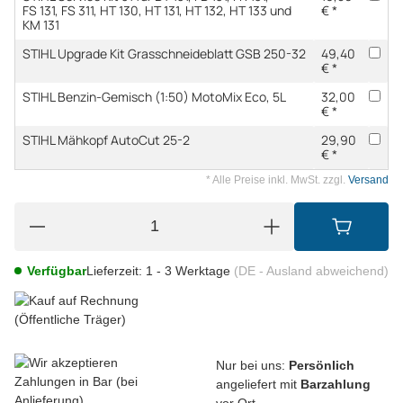
FS 131, FS 311, HT 130, HT 131, HT 132, HT 133 und
€ *
KM 131
STIHL Upgrade Kit Grasschneideblatt GSB 250-32
49,40
€ *
STIHL Benzin-Gemisch (1:50) MotoMix Eco, 5L
32,00
€ *
STIHL Mähkopf AutoCut 25-2
29,90
€ *
* Alle Preise inkl. MwSt. zzgl.
Versand
Verfügbar
Lieferzeit:
1 - 3 Werktage
(DE - Ausland abweichend)
Nur bei uns:
Persönlich
angeliefert mit
Barzahlung
vor Ort.