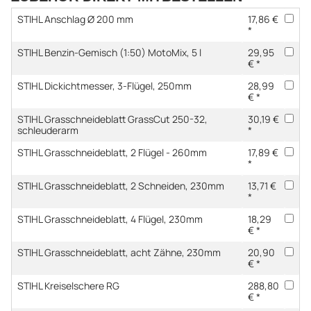
STIHL Anschlag Ø 200 mm
17,86 €
*
STIHL Benzin-Gemisch (1:50) MotoMix, 5 l
29,95
€ *
STIHL Dickichtmesser, 3-Flügel, 250mm
28,99
€ *
STIHL Grasschneideblatt GrassCut 250-32,
30,19 €
schleuderarm
*
STIHL Grasschneideblatt, 2 Flügel - 260mm
17,89 €
*
STIHL Grasschneideblatt, 2 Schneiden, 230mm
13,71 €
*
STIHL Grasschneideblatt, 4 Flügel, 230mm
18,29
€ *
STIHL Grasschneideblatt, acht Zähne, 230mm
20,90
€ *
STIHL Kreiselschere RG
288,80
€ *