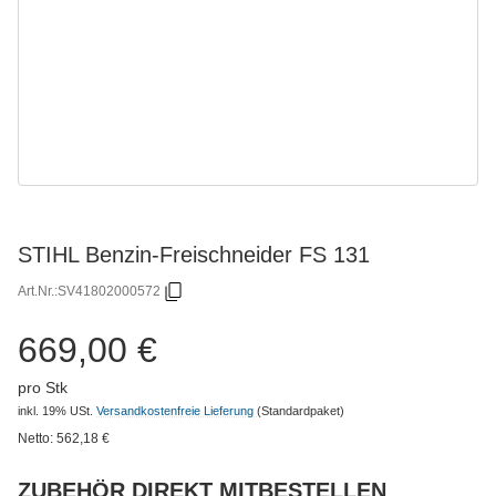
STIHL Benzin-Freischneider FS 131
Art.Nr.:
SV41802000572
669,00 €
pro Stk
inkl. 19% USt.
Versandkostenfreie Lieferung
(Standardpaket)
Netto:
562,18
€
ZUBEHÖR DIREKT MITBESTELLEN