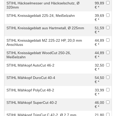
STIHL Häckselmesser und Häckselschutz, Ø
99,89
320mm
€ *
STIHL Kreissägeblatt 225-24, Meißelzahn
39,69
€ *
STIHL Kreissägeblatt aus Hartmetall, Ø 225mm
51,59
€ *
STIHL Kreissägeblatt MZ 225-22 HP, 20,0 mm
44,89
Anschluss
€ *
STIHL Kreissägeblatt WoodCut 250-26,
44,89
Meißelzahn
€ *
STIHL Mähkopf AutoCut 46-2
32,50
€ *
STIHL Mähkopf DuroCut 40-4
54,50
€ *
STIHL Mähkopf PolyCut 48-2
33,99
€ *
STIHL Mähkopf SuperCut 40-2
46,00
€ *
STIHL Mähkopf TrimCut C 42-2, Ø 2,7 mm
21,80