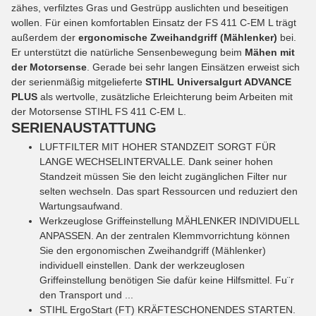
zähes, verfilztes Gras und Gestrüpp auslichten und beseitigen
wollen. Für einen komfortablen Einsatz der FS 411 C-EM L trägt
außerdem der
ergonomische Zweihandgriff (Mählenker)
bei.
Er unterstützt die natürliche Sensenbewegung beim
Mähen mit
der Motorsense
. Gerade bei sehr langen Einsätzen erweist sich
der serienmäßig mitgelieferte
STIHL Universalgurt ADVANCE
PLUS
als wertvolle, zusätzliche Erleichterung beim Arbeiten mit
der Motorsense STIHL FS 411 C-EM L.
SERIENAUSTATTUNG
LUFTFILTER MIT HOHER STANDZEIT
SORGT FÜR
LANGE WECHSELINTERVALLE. Dank seiner hohen
Standzeit müssen Sie den leicht zugänglichen Filter nur
selten wechseln. Das spart Ressourcen und reduziert den
Wartungsaufwand.
Werkzeuglose Griffeinstellung
MÄHLENKER INDIVIDUELL
ANPASSEN. An der zentralen Klemmvorrichtung können
Sie den ergonomischen Zweihandgriff (Mählenker)
individuell einstellen. Dank der werkzeuglosen
Griffeinstellung benötigen Sie dafür keine Hilfsmittel. Fu¨r
den Transport und ...
STIHL ErgoStart (FT)
KRÄFTESCHONENDES STARTEN.