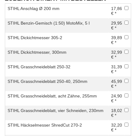
STIHL Anschlag Ø 200 mm
17,86
€ *
STIHL Benzin-Gemisch (1:50) MotoMix, 5 l
29,95
€ *
STIHL Dickichtmesser 305-2
39,89
€ *
STIHL Dickichtmesser, 300mm
32,99
€ *
STIHL Grasschneideblatt 250-32
31,39
€ *
STIHL Grasschneideblatt 250-40, 250mm
45,99
€ *
STIHL Grasschneideblatt, acht Zähne, 255mm
24,90
€ *
STIHL Grasschneideblatt, vier Schneiden, 230mm
18,02
€ *
STIHL Häckselmesser ShredCut 270-2
32,20
€ *