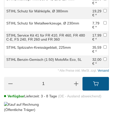
€ *
STIHL Schutz für Mähköpfe, Ø 380mm
19,29
€ *
STIHL Schutz für Metallwerkzeuge, Ø 230mm
7,79
€ *
STIHL Service Kit 41 für FR 410, FR 460, FR 480
17,99
C-E, FS 240, FR 260 und FR 360
€ *
STIHL Spitzzahn-Kreissägeblatt, 225mm
35,59
€ *
STIHL Benzin-Gemisch (1:50) MotoMix Eco, 5L
32,00
€ *
* Alle Preise inkl. MwSt. zzgl.
Versand
Verfügbar
Lieferzeit:
3 - 8 Tage
(DE - Ausland abweichend)