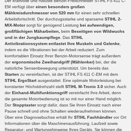
Der kraftvolle und robuste Benzin-Freischneider STIHL FS 411 C-
EM verfügt über
einen besonders großen
Mähkreisdurchmesser von 520 mm
für einen sehr schnellen
Arbeitsfortschritt. Der durchzugsstarke und sparsame
STIHL 2-
MIX-Motor
sorgt für genügend Leistung
bei aufwendigen,
großflächigen
Mäharbeiten,
beim
Beseitigen von Wildwuchs
und in der Jungbaumpflege
. Das
STIHL
Antivibrationssystem entlastet Ihre Muskeln und Gelenke
,
indem es die Vibrationen bei der Arbeit reduziert. Zum
komfortablen Einsatz Ihrer Benzin-Motorsense trägt außerdem
der
ergonomische Zweihandgriff (Mählenker)
bei, der die
natürliche Sensenbewegung unterstützt. Um bereits das
Starten
zu vereinfachen, ist der STIHL FS 411 C-EM mit dem
STIHL ErgoStart
ausgestattet. Eine optimale Motorleistung bei
konstanter Höchstdrehzahl stellt
STIHL M-Tronic
3.0
sicher. Auch
der
Einhand-Multifunktionsgriff
vereinfacht Ihre Arbeit, denn
die gesamte Motorbedienung ist so mit nur einer Hand möglich.
Der
Stopptaster
sorgt dafür, dass Sie Ihren Einsatz nach einer
Pause schnell und ohne Schalten wiederaufnehmen können.
Über eine Diagnosebuchse erhält Ihr
STIHL Fachhändler
vor Ort
Informationen über die Maschinenausführung, Laufzeit sowie
Reparatur- und Wartungshinweise Ihres Geräts. Sie können die