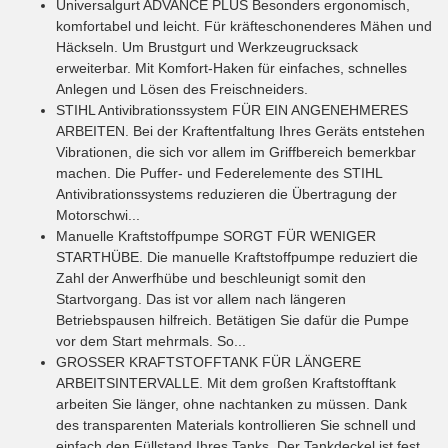
Universalgurt ADVANCE PLUS
Besonders ergonomisch,
komfortabel und leicht. Für kräfteschonenderes Mähen und
Häckseln. Um Brustgurt und Werkzeugrucksack
erweiterbar. Mit Komfort-Haken für einfaches, schnelles
Anlegen und Lösen des Freischneiders.
STIHL Antivibrationssystem
FÜR EIN ANGENEHMERES
ARBEITEN. Bei der Kraftentfaltung Ihres Geräts entstehen
Vibrationen, die sich vor allem im Griffbereich bemerkbar
machen. Die Puffer- und Federelemente des STIHL
Antivibrationssystems reduzieren die Übertragung der
Motorschwi...
Manuelle Kraftstoffpumpe
SORGT FÜR WENIGER
STARTHÜBE. Die manuelle Kraftstoffpumpe reduziert die
Zahl der Anwerfhübe und beschleunigt somit den
Startvorgang. Das ist vor allem nach längeren
Betriebspausen hilfreich. Betätigen Sie dafür die Pumpe
vor dem Start mehrmals. So...
GROSSER KRAFTSTOFFTANK
FÜR LÄNGERE
ARBEITSINTERVALLE. Mit dem großen Kraftstofftank
arbeiten Sie länger, ohne nachtanken zu müssen. Dank
des transparenten Materials kontrollieren Sie schnell und
einfach den Füllstand Ihres Tanks. Der Tankdeckel ist fest