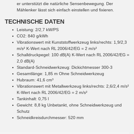
er unterstützt die natürliche Sensenbewegung. Der
Mählenker lässt sich einfach einstellen und fixieren.
TECHNISCHE DATEN
Leistung
:
2/2,7
kW/PS
CO2
:
840
g/kWh
Vibrationswert mit Kunststoffwerkzeug links/rechts
:
1,9/2,3
m/s²
K-Wert nach RL 2006/42/EG = 2 m/s²
Schalldruckpegel
:
100
dB(A)
K-Wert nach RL 2006/42/EG =
2,0 dB(A)
Standard-Schneidwerkzeug
:
Dickichtmesser 300-3
Gesamtlänge
:
1,85
m
Ohne Schneidwerkzeug
Hubraum
:
41,6
cm³
Vibrationswert mit Metallwerkzeug links/rechts
:
2,6/2,4
m/s²
K-Wert nach RL 2006/42/EG = 2 m/s²
Tankinhalt
:
0,75
l
Gewicht
:
8,8
kg
Unbetankt, ohne Schneidwerkzeug und
Schutz
Schneidkreisdurchmesser
:
520
mm