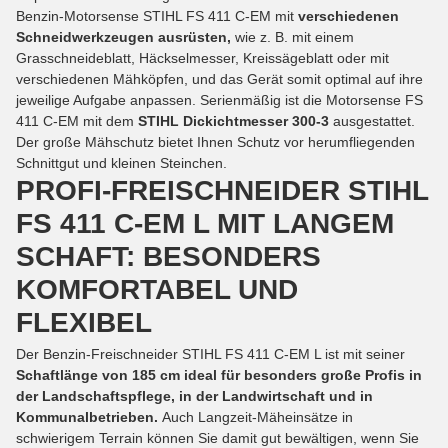
Benzin-Motorsense STIHL FS 411 C-EM mit
verschiedenen
Schneidwerkzeugen ausrüsten,
wie z. B. mit einem
Grasschneideblatt, Häckselmesser, Kreissägeblatt oder mit
verschiedenen Mähköpfen, und das Gerät somit optimal auf ihre
jeweilige Aufgabe anpassen. Serienmäßig ist die Motorsense FS
411 C-EM mit dem
STIHL Dickichtmesser 300-3
ausgestattet.
Der große Mähschutz bietet Ihnen Schutz vor herumfliegenden
Schnittgut und kleinen Steinchen.
PROFI-FREISCHNEIDER STIHL
FS 411 C-EM L MIT LANGEM
SCHAFT: BESONDERS
KOMFORTABEL UND
FLEXIBEL
Der Benzin-Freischneider STIHL FS 411 C-EM L ist mit seiner
Schaftlänge von 185 cm ideal für besonders große Profis
in
der
Landschaftspflege, in der Landwirtschaft
und in
Kommunalbetrieben
.
Auch Langzeit-Mäheinsätze in
schwierigem Terrain können Sie damit gut bewältigen, wenn Sie