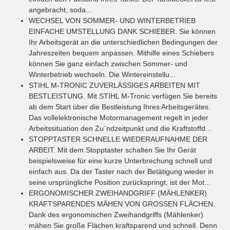
angebracht, soda...
WECHSEL VON SOMMER- UND WINTERBETRIEB
EINFACHE UMSTELLUNG DANK SCHIEBER. Sie können
Ihr Arbeitsgerät an die unterschiedlichen Bedingungen der
Jahreszeiten bequem anpassen. Mithilfe eines Schiebers
können Sie ganz einfach zwischen Sommer- und
Winterbetrieb wechseln. Die Wintereinstellu...
STIHL M-TRONIC
ZUVERLÄSSIGES ARBEITEN MIT
BESTLEISTUNG. Mit STIHL M-Tronic verfügen Sie bereits
ab dem Start über die Bestleistung Ihres Arbeitsgerätes.
Das vollelektronische Motormanagement regelt in jeder
Arbeitssituation den Zu¨ndzeitpunkt und die Kraftstoffd...
STOPPTASTER
SCHNELLE WIEDERAUFNAHME DER
ARBEIT. Mit dem Stopptaster schalten Sie Ihr Gerät
beispielsweise für eine kurze Unterbrechung schnell und
einfach aus. Da der Taster nach der Betätigung wieder in
seine ursprüngliche Position zurückspringt, ist der Mot...
ERGONOMISCHER ZWEIHANDGRIFF (MÄHLENKER)
KRAFTSPARENDES MÄHEN VON GROSSEN FLÄCHEN.
Dank des ergonomischen Zweihandgriffs (Mählenker)
mähen Sie große Flächen kraftsparend und schnell. Denn