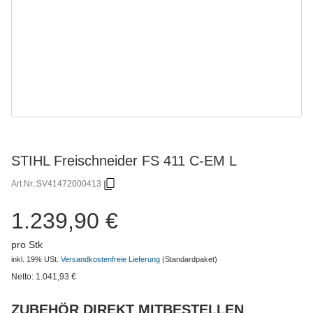
STIHL Freischneider FS 411 C-EM L
Art.Nr.:
SV41472000413
1.239,90 €
pro Stk
inkl. 19% USt.
Versandkostenfreie Lieferung
(Standardpaket)
Netto:
1.041,93
€
ZUBEHÖR DIREKT MITBESTELLEN