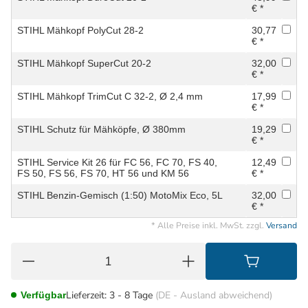
€ *
STIHL Mähkopf PolyCut 28-2
30,77
€ *
STIHL Mähkopf SuperCut 20-2
32,00
€ *
STIHL Mähkopf TrimCut C 32-2, Ø 2,4 mm
17,99
€ *
STIHL Schutz für Mähköpfe, Ø 380mm
19,29
€ *
STIHL Service Kit 26 für FC 56, FC 70, FS 40,
12,49
FS 50, FS 56, FS 70, HT 56 und KM 56
€ *
STIHL Benzin-Gemisch (1:50) MotoMix Eco, 5L
32,00
€ *
* Alle Preise inkl. MwSt. zzgl.
Versand
Lieferzeit:
3 - 8 Tage
(DE - Ausland abweichend)
Verfügbar