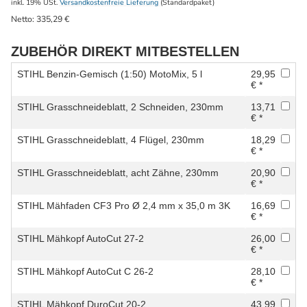
inkl. 19% USt.
Versandkostenfreie Lieferung
(Standardpaket)
Netto:
335,29
€
ZUBEHÖR DIREKT MITBESTELLEN
STIHL Benzin-Gemisch (1:50) MotoMix, 5 l
29,95
€ *
STIHL Grasschneideblatt, 2 Schneiden, 230mm
13,71
€ *
STIHL Grasschneideblatt, 4 Flügel, 230mm
18,29
€ *
STIHL Grasschneideblatt, acht Zähne, 230mm
20,90
€ *
STIHL Mähfaden CF3 Pro Ø 2,4 mm x 35,0 m 3K
16,69
€ *
STIHL Mähkopf AutoCut 27-2
26,00
€ *
STIHL Mähkopf AutoCut C 26-2
28,10
€ *
STIHL Mähkopf DuroCut 20-2
43,99