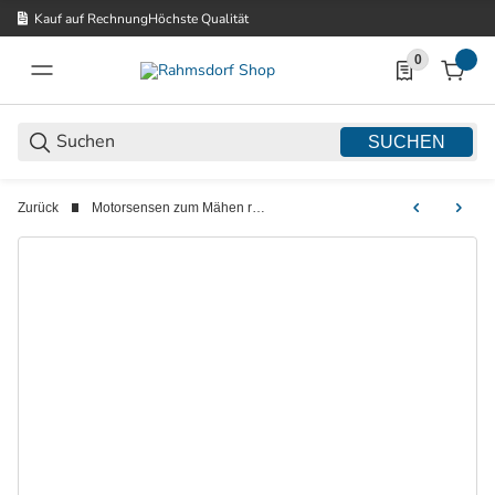
Kauf auf Rechnung
Höchste Qualität
0
0 Produkte in d
SUCHEN
Zurück
Motorsensen zum Mähen rund um Haus und Garten