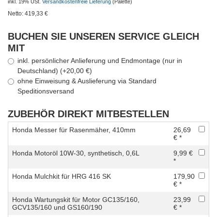
inkl. 19% USt.
Versandkostenfreie Lieferung
(Palette)
Netto:
419,33
€
BUCHEN SIE UNSEREN SERVICE GLEICH
MIT
inkl. persönlicher Anlieferung und Endmontage (nur in
Deutschland) (+20,00 €)
ohne Einweisung & Auslieferung via Standard
Speditionsversand
ZUBEHÖR DIREKT MITBESTELLEN
Honda Messer für Rasenmäher, 410mm
26,69
€ *
Honda Motoröl 10W-30, synthetisch, 0,6L
9,99 €
*
Honda Mulchkit für HRG 416 SK
179,90
€ *
Honda Wartungskit für Motor GC135/160,
23,99
GCV135/160 und GS160/190
€ *