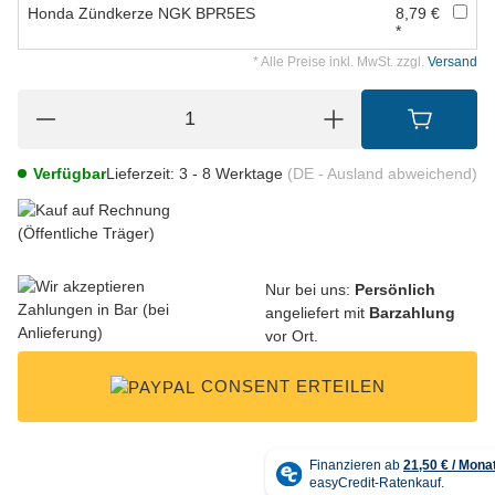
Honda Zündkerze NGK BPR5ES
8,79 €
*
* Alle Preise inkl. MwSt. zzgl.
Versand
Verfügbar
Lieferzeit:
3 - 8 Werktage
(DE - Ausland abweichend)
Nur bei uns:
Persönlich
angeliefert mit
Barzahlung
vor Ort.
CONSENT ERTEILEN