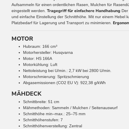
Aufsammeln für einen ordentlichen Rasen, Mulchen für Rasend
Tragegriff für einfachere Handhabung
eingestellt werden.
Der 
und einfache Einstellung der Schnitthöhe. Mit nur einem Hebel 
Ergonomi
Platzbedarf für Lagerung und Transport zu minimieren.
MOTOR
Hubraum: 166 cm³
Motorhersteller: Husqvarna
Motor: HS 166A
Motorkühlung: Luft
Nettoleistung bei U/min.: 2,7 kW bei 2800 U/min.
Motorschmierung: Spritzschmierung
Abgasemissionen (CO2 EU V): 922,38 g/kWh
MÄHDECK
Schnittbreite: 51 cm
Mähmethoden: Sammeln / Mulchen / Seitenauswurf
Schnitthöhe min–max.: 25–75 mm
Schnitthöhenstufen: 7
Schnitthöhenverstellung: Zentral