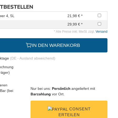
ITBESTELLEN
wer 4, 5L
21,98 € *
29,99 € *
* Alle Preise inkl. MwSt. zzgl.
Versand
IN DEN WARENKORB
rktage
(DE - Ausland abweichend)
Persönlich
Nur bei uns:
angeliefert mit
Barzahlung
vor Ort.
CONSENT
ERTEILEN