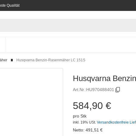
ste Qualität
äher
Husqvarna Benzin-Rasenmäher LC 151S
Husqvarna Benzi
Art.Nr.:
HU970488401
584,90 €
pro Stk
inkl. 19% USt.
Versandkostenfreie Lie
Netto:
491,51
€