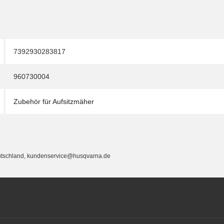
7392930283817
960730004
Zubehör für Aufsitzmäher
utschland, kundenservice@husqvarna.de