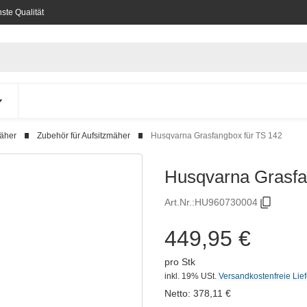
ste Qualität
mäher
Zubehör für Aufsitzmäher
Husqvarna Grasfangbox für TS 142
Husqvarna Grasfa
Art.Nr.:
HU960730004
449,95 €
pro Stk
inkl. 19% USt.
Versandkostenfreie Lie
Netto:
378,11
€