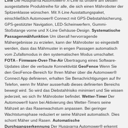
Line
Die Husqvarna Automower® X-Line ist unsere am besten
ausgestattete Produktreihe für alle, die sich einen Mähroboter der
Spitzenklasse wünschen. Mit X-Line Ausstattungspaket,
einschließlich Automower® Connect mit GPS-Diebstahlsicherung,
GPS-gestützter Navigation, LED-Scheinwerfern, Gummi-
Stoßstange vorne und X-Line Gehäuse-Design.
Systematische
Passagenmähfunktion
Um überall hervorragende
Mähergebnisse zu erzielen, kann der Mähroboter so eingestellt
werden, dass das Mähmuster in engen Passagen automatisch
vom Zufallsmodus in den systematischen Modus umschaltet.
FOTA - Firmware-Over-The-Air
Übertragung eines Software-
Updates über die verbaute Konnektivität
GeoFence
Wenn Sie
den GeoFence-Bereich für Ihren Mäher über die Automower®
Connect App definieren, erhalten Sie Benachrichtigungen auf Ihr
Telefon, wenn Ihr Mäher ausserhalb dieses definierten Bereichs
bewegt wird. So wird das Diebstahlrisiko minimiert und Sie wissen
jederzeit, wo sich Ihr Mähroboter befindet.
Wetter-Timer
Der
Automower® kann bei Aktivierung des Wetter-Timers seine
Mähzeit an das Rasenwachstum anpassen. Bei geringer
Wachtstumsphase reduziert er seine Mähzeit automatisch. Dies
schont Mäher und Rasen.
Automatische
Durchgangserkennung
Der Husqvarna Automower® erkennt