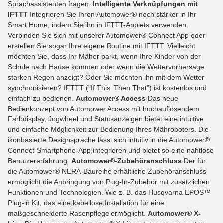
Sprachassistenten fragen.
Intelligente Verknüpfungen mit
IFTTT
Integrieren Sie Ihren Automower® noch stärker in Ihr
Smart Home, indem Sie ihn in IFTTT-Applets verwenden.
Verbinden Sie sich mit unserer Automower® Connect App oder
erstellen Sie sogar Ihre eigene Routine mit IFTTT. Vielleicht
möchten Sie, dass Ihr Mäher parkt, wenn Ihre Kinder von der
Schule nach Hause kommen oder wenn die Wettervorhersage
starken Regen anzeigt? Oder Sie möchten ihn mit dem Wetter
synchronisieren? IFTTT ("If This, Then That") ist kostenlos und
einfach zu bedienen.
Automower® Access
Das neue
Bedienkonzept von Automower Access mit hochauflösendem
Farbdisplay, Jogwheel und Statusanzeigen bietet eine intuitive
und einfache Möglichkeit zur Bedienung Ihres Mähroboters. Die
ikonbasierte Designsprache lässt sich intuitiv in die Automower®
Connect-Smartphone-App integrieren und bietet so eine nahtlose
Benutzererfahrung.
Automower®-Zubehöranschluss
Der für
die Automower® NERA-Baureihe erhältliche Zubehöranschluss
ermöglicht die Anbringung von Plug-In-Zubehör mit zusätzlichen
Funktionen und Technologien. Wie z. B. das Husqvarna EPOS™
Plug-in Kit, das eine kabellose Installation für eine
maßgeschneiderte Rasenpflege ermöglicht.
Automower® X-