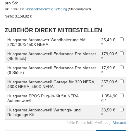
pro Stk
inkl. 19% USt.
Versandkostenfreie Lieferung
(Standardpaket)
Netto:
3.158,82
€
ZUBEHÖR DIREKT MITBESTELLEN
Husqvarna Automower Wandhalterung AM
25,49 €
320/430X/450X NERA
*
Husqvarna Automower® Endurance Pro Messer
179,00 €
(45 Stück)
*
Husqvarna Automower® Endurance Pro Messer
17,99 €
(6 Stück)
*
Husqvarna Automower® Garage für 320 NERA,
257,00 €
430X NERA, 450X NERA
*
Husqvarna EPOS Plug-In-Kit für NERA
1.354,90
Automower®
€ *
Husqvarna Automower® Wartungs- und
33,50 €
Reinigungs Kit
*
* Alle Preise inkl. MwSt. zzgl.
Versand