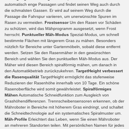
automatisch enge Passagen und findet seinen Weg auch durch
die schmalsten Gassen. Er wird auf seinem Weg durch die
Passage die Fahrspur variieren, um unerwünschte Spuren im
Rasen zu vermeiden.
Frostsensor
Um den Rasen vor Schäden
zu schützen, wird das Mähprogramm ausgesetzt, wenn Frost
herrscht.
Punktueller Mäh-Modus
Spezial-Modus, um schnell
bestimmte Flächen mit längerem Gras zu mähen. Besonders
nützlich für Bereiche unter Gartenmöbeln, sobald diese entfernt
werden. Setzen Sie den Rasenmäher in den gewünschten
Bereich und wählen Sie den punktuellen Mäh-Modus aus. Der
Mäher wird diesen Bereich spiralförmig mähen, um danach in
den Automatikbetrieb zurückzukehren.
TargetHeight verbessert
die Rasenqualität
TargetHeight ermöglicht das stufenweise
Reduzieren der Rasenhöhe innerhalb von 10 Tage. Ein schöne
Rasenoberfläche wird somit gewährleistet.
Spiralförmiges
Mähen
Automatische Schneidfunktion zum Ausgleich von
Grashöhendifferenzen. Trennscheibensensoren erkennen, ob der
Mähroboter in Bereiche mit höherem Gras eindringt, und schaltet
die Schneidtechnologie auf ein systematisches Spiralmuster um.
Mäh-Profile
Erleichtert das Leben, wenn Sie einen Mähroboter
an mehreren Standorten teilen. Mit persönlichen Namen für jedes