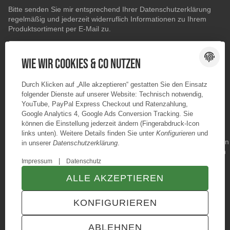
Bitte senden Sie mir entsprechend Ihrer
Datenschutzerklärung
regelmäßig und jederzeit widerruflich Informationen zu Ihrem
Produktsortiment per E-Mail zu.
E-Mail-Adresse
ABONNIEREN
Wie wir Cookies & Co nutzen
Durch Klicken auf „Alle akzeptieren“ gestatten Sie den Einsatz
folgender Dienste auf unserer Website: Technisch notwendig,
YouTube, PayPal Express Checkout und Ratenzahlung,
Google Analytics 4, Google Ads Conversion Tracking. Sie
können die Einstellung jederzeit ändern (Fingerabdruck-Icon
links unten). Weitere Details finden Sie unter
Konfigurieren
und
in unserer
Datenschutzerklärung
.
|
Impressum
Datenschutz
ALLE AKZEPTIEREN
© Konzano GmbH
* Alle Preise inkl. gesetzlicher USt., zzgl.
Versand
KONFIGURIEREN
TECHNIK JTL-Shop Template
VERTRAG WIDERRUFEN
ABLEHNEN