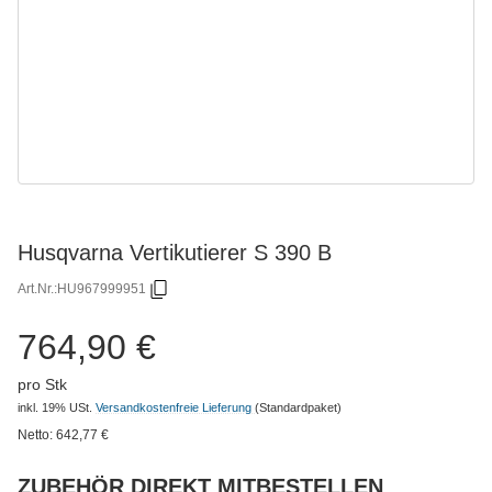
Husqvarna Vertikutierer S 390 B
Art.Nr.:
HU967999951
764,90 €
pro Stk
inkl. 19% USt.
Versandkostenfreie Lieferung
(Standardpaket)
Netto:
642,77
€
ZUBEHÖR DIREKT MITBESTELLEN