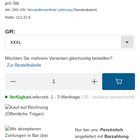
pro Stk
inkl. 19% USt.
Versandkostenfreie Lieferung
(Standardpaket)
Netto:
112,31
€
GR:
wählen
Bitte wählen Sie eine Variation.
XXXL
Möchten Sie mehrere Varianten gleichzeitig bestellen?
Zur Bestelltabelle
Verfügbar
Lieferzeit:
1 - 3 Werktage
(DE - Ausland abweichend)
Nur bei uns:
Persönlich
angeliefert mit
Barzahlung