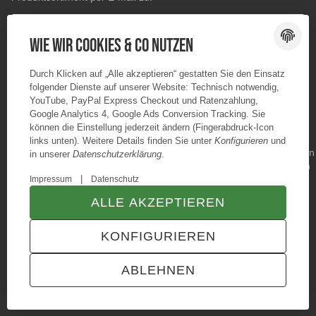
E-Mail-Adresse
ABONNIEREN
Wie wir Cookies & Co nutzen
Durch Klicken auf „Alle akzeptieren“ gestatten Sie den Einsatz
folgender Dienste auf unserer Website: Technisch notwendig,
YouTube, PayPal Express Checkout und Ratenzahlung,
Google Analytics 4, Google Ads Conversion Tracking. Sie
können die Einstellung jederzeit ändern (Fingerabdruck-Icon
links unten). Weitere Details finden Sie unter
Konfigurieren
und
in unserer
Datenschutzerklärung
.
|
Impressum
Datenschutz
ALLE AKZEPTIEREN
© Konzano GmbH
* Alle Preise inkl. gesetzlicher USt., zzgl.
Versand
KONFIGURIEREN
TECHNIK JTL-Shop Template
VERTRAG WIDERRUFEN
ABLEHNEN
ANMELDEN
MENÜ
WARENKORB