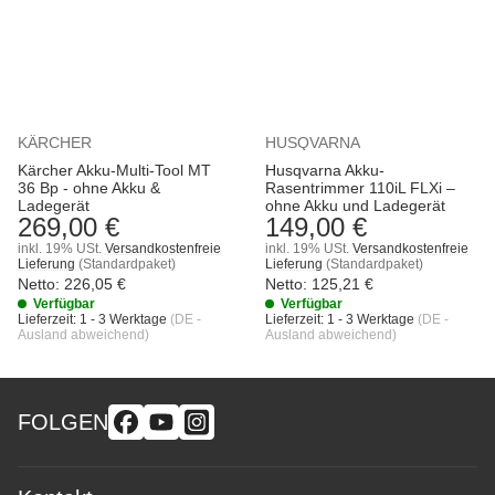
KÄRCHER
HUSQVARNA
Kärcher Akku-Multi-Tool MT
Husqvarna Akku-
36 Bp - ohne Akku &
Rasentrimmer 110iL FLXi –
Ladegerät
ohne Akku und Ladegerät
269,00 €
149,00 €
inkl. 19% USt.
Versandkostenfreie
inkl. 19% USt.
Versandkostenfreie
Lieferung
(Standardpaket)
Lieferung
(Standardpaket)
Netto:
226,05
€
Netto:
125,21
€
Verfügbar
Verfügbar
Lieferzeit:
1 - 3 Werktage
(DE -
Lieferzeit:
1 - 3 Werktage
(DE -
Ausland abweichend)
Ausland abweichend)
FOLGEN