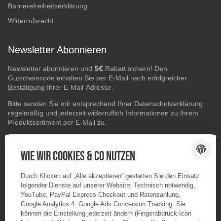
Barrierefreiheitserklärung
Widerrufsrecht
Newsletter Abonnieren
5€
Newsletter abonnieren und
Rabatt sichern! Den
Gutscheincode erhalten Sie per E-Mail nach erfolgreicher
Bestätigung Ihrer E-Mail-Adresse.
Bitte senden Sie mir entsprechend Ihrer
Datenschutzerklärung
regelmäßig und jederzeit widerruflich Informationen zu Ihrem
Produktsortiment per E-Mail zu.
E-Mail-Adresse
ABONNIEREN
Wie wir Cookies & Co nutzen
Durch Klicken auf „Alle akzeptieren“ gestatten Sie den Einsatz
folgender Dienste auf unserer Website: Technisch notwendig,
YouTube, PayPal Express Checkout und Ratenzahlung,
Google Analytics 4, Google Ads Conversion Tracking. Sie
können die Einstellung jederzeit ändern (Fingerabdruck-Icon