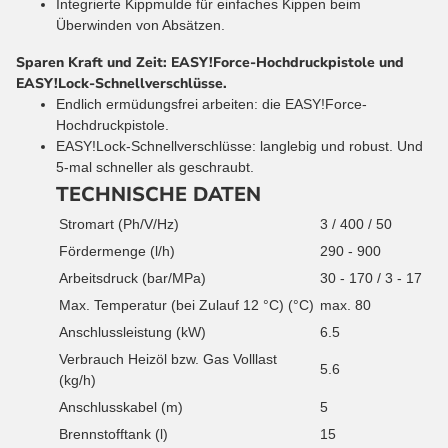
Integrierte Kippmulde für einfaches Kippen beim
Überwinden von Absätzen.
Sparen Kraft und Zeit: EASY!Force-Hochdruckpistole und
EASY!Lock-Schnellverschlüsse.
Endlich ermüdungsfrei arbeiten: die EASY!Force-
Hochdruckpistole.
EASY!Lock-Schnellverschlüsse: langlebig und robust. Und
5-mal schneller als geschraubt.
TECHNISCHE DATEN
Stromart (Ph/V/Hz)
3 / 400 / 50
Fördermenge (l/h)
290 - 900
Arbeitsdruck (bar/MPa)
30 - 170 / 3 - 17
Max. Temperatur (bei Zulauf 12 °C) (°C)
max. 80
Anschlussleistung (kW)
6.5
Verbrauch Heizöl bzw. Gas Volllast
5.6
(kg/h)
Anschlusskabel (m)
5
Brennstofftank (l)
15