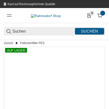
Kauf auf Rechnung
Höchste Qualität
0
0 Produkte in d
SUCHEN
Zurück
Patronenfilter PES
AUF LAGER