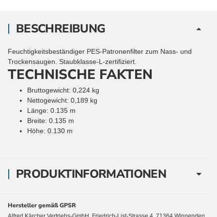
BESCHREIBUNG
Feuchtigkeitsbeständiger PES-Patronenfilter zum Nass- und
Trockensaugen. Staubklasse-L-zertifiziert.
TECHNISCHE FAKTEN
Bruttogewicht
:
0,224
kg
Nettogewicht
:
0,189
kg
Länge
:
0.135
m
Breite
:
0.135
m
Höhe
:
0.130
m
PRODUKTINFORMATIONEN
Hersteller gemäß GPSR
Alfred Kärcher Vertriebs-GmbH, Friedrich-List-Strasse 4, 71364 Winnenden,