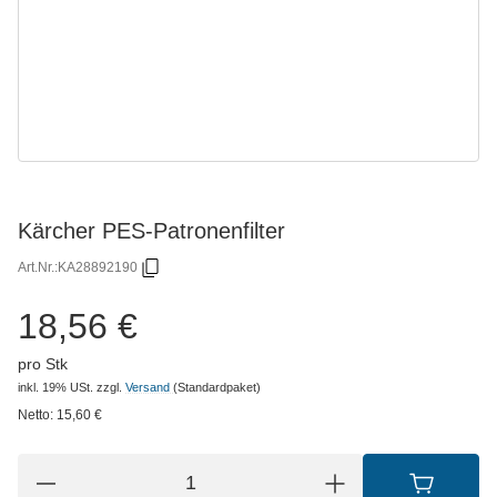
Kärcher PES-Patronenfilter
Art.Nr.:
KA28892190
18,56 €
pro Stk
inkl. 19% USt.
zzgl.
Versand
(Standardpaket)
Netto:
15,60
€