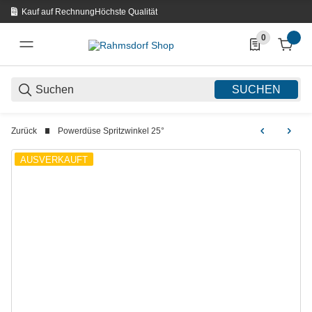
Kauf auf Rechnung
Höchste Qualität
0
0 Produkte in d
SUCHEN
Zurück
Powerdüse Spritzwinkel 25°
AUSVERKAUFT