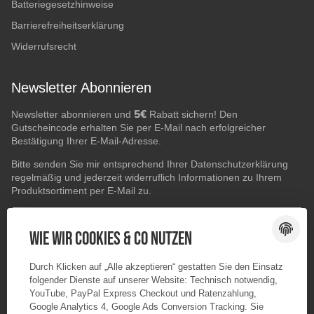
Batteriegesetzhinweise
Barrierefreiheitserklärung
Widerrufsrecht
Newsletter Abonnieren
5€
Newsletter abonnieren und
Rabatt sichern! Den
Gutscheincode erhalten Sie per E-Mail nach erfolgreicher
Bestätigung Ihrer E-Mail-Adresse.
Bitte senden Sie mir entsprechend Ihrer
Datenschutzerklärung
regelmäßig und jederzeit widerruflich Informationen zu Ihrem
Produktsortiment per E-Mail zu.
E-Mail-Adresse
ABONNIEREN
Wie wir Cookies & Co nutzen
Durch Klicken auf „Alle akzeptieren“ gestatten Sie den Einsatz
folgender Dienste auf unserer Website: Technisch notwendig,
YouTube, PayPal Express Checkout und Ratenzahlung,
Google Analytics 4, Google Ads Conversion Tracking. Sie