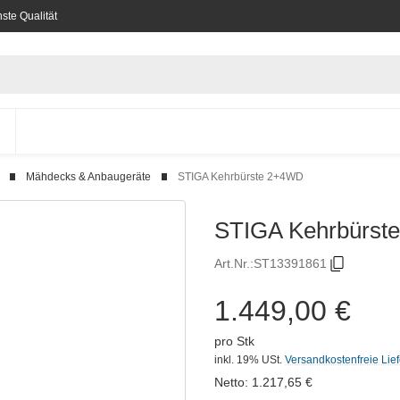
ste Qualität
Mähdecks & Anbaugeräte
STIGA Kehrbürste 2+4WD
STIGA Kehrbürst
Art.Nr.:
ST13391861
1.449,00 €
pro Stk
inkl. 19% USt.
Versandkostenfreie Lie
Netto:
1.217,65
€