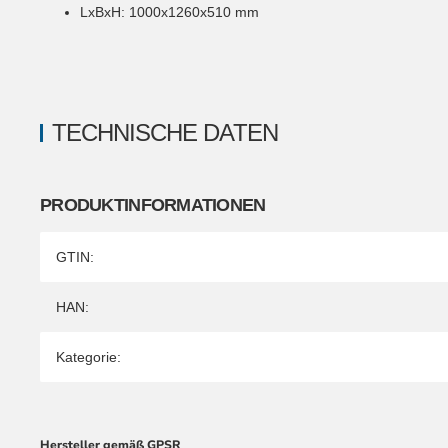
LxBxH: 1000x1260x510 mm
TECHNISCHE DATEN
PRODUKTINFORMATIONEN
Produkteigenschaft
Wert
GTIN:
HAN:
Kategorie:
Hersteller gemäß GPSR