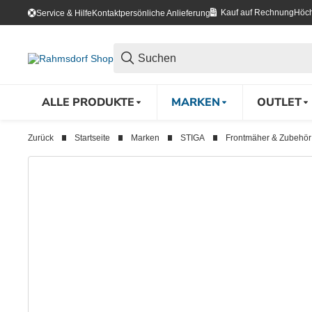
Kauf auf Rechnung
Höch
Service & Hilfe
Kontakt
persönliche Anlieferung
ALLE PRODUKTE
MARKEN
OUTLET
Zurück
Startseite
Marken
STIGA
Frontmäher & Zubehör