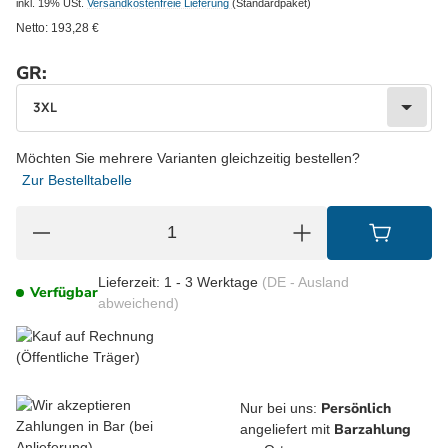
inkl. 19% USt.
Versandkostenfreie Lieferung
(Standardpaket)
Netto:
193,28
€
GR:
wählen
Bitte wählen Sie eine Variation.
3XL
Möchten Sie mehrere Varianten gleichzeitig bestellen?
Zur Bestelltabelle
Lieferzeit:
1 - 3 Werktage
(DE - Ausland
Verfügbar
abweichend)
Persönlich
Nur bei uns:
Barzahlung
angeliefert mit