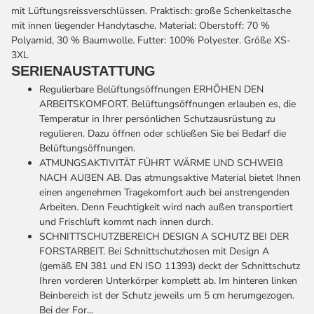
mit Lüftungsreissverschlüssen. Praktisch: große Schenkeltasche
mit innen liegender Handytasche. Material: Oberstoff: 70 %
Polyamid, 30 % Baumwolle. Futter: 100% Polyester. Größe XS-
3XL
SERIENAUSTATTUNG
Regulierbare Belüftungsöffnungen
ERHÖHEN DEN
ARBEITSKOMFORT. Belüftungsöffnungen erlauben es, die
Temperatur in Ihrer persönlichen Schutzausrüstung zu
regulieren. Dazu öffnen oder schließen Sie bei Bedarf die
Belüftungsöffnungen.
ATMUNGSAKTIVITÄT
FÜHRT WÄRME UND SCHWEIß
NACH AUßEN AB. Das atmungsaktive Material bietet Ihnen
einen angenehmen Tragekomfort auch bei anstrengenden
Arbeiten. Denn Feuchtigkeit wird nach außen transportiert
und Frischluft kommt nach innen durch.
SCHNITTSCHUTZBEREICH DESIGN A
SCHUTZ BEI DER
FORSTARBEIT. Bei Schnittschutzhosen mit Design A
(gemäß EN 381 und EN ISO 11393) deckt der Schnittschutz
Ihren vorderen Unterkörper komplett ab. Im hinteren linken
Beinbereich ist der Schutz jeweils um 5 cm herumgezogen.
Bei der For...