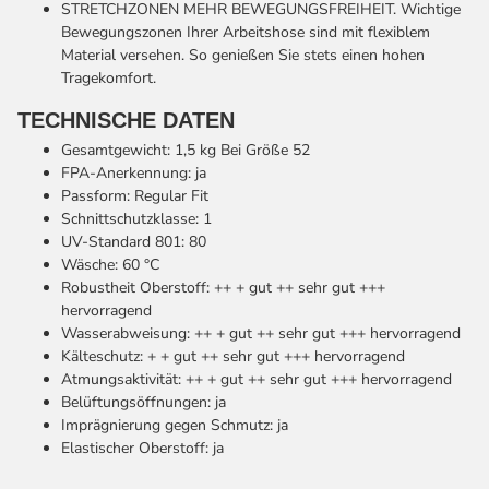
STRETCHZONEN
MEHR BEWEGUNGSFREIHEIT. Wichtige
Bewegungszonen Ihrer Arbeitshose sind mit flexiblem
Material versehen. So genießen Sie stets einen hohen
Tragekomfort.
TECHNISCHE DATEN
Gesamtgewicht
:
1,5
kg
Bei Größe 52
FPA-Anerkennung
:
ja
Passform
:
Regular Fit
Schnittschutzklasse
:
1
UV-Standard 801
:
80
Wäsche
:
60
°C
Robustheit Oberstoff
:
++
+ gut ++ sehr gut +++
hervorragend
Wasserabweisung
:
++
+ gut ++ sehr gut +++ hervorragend
Kälteschutz
:
+
+ gut ++ sehr gut +++ hervorragend
Atmungsaktivität
:
++
+ gut ++ sehr gut +++ hervorragend
Belüftungsöffnungen
:
ja
Imprägnierung gegen Schmutz
:
ja
Elastischer Oberstoff
:
ja