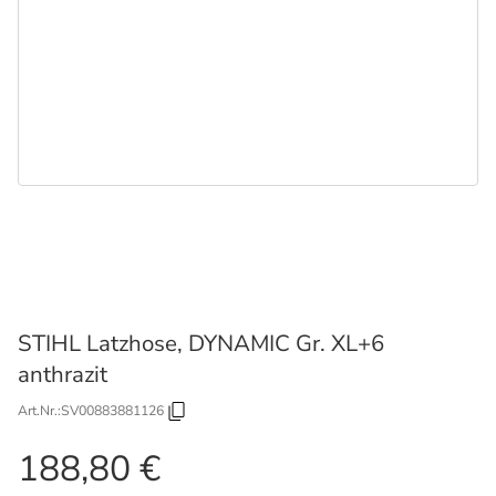
STIHL Latzhose, DYNAMIC Gr. XL+6
anthrazit
Art.Nr.:
SV00883881126
188,80 €