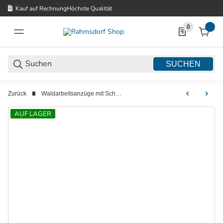
Kauf auf Rechnung
Höchste Qualität
0
0 Produkte in d
SUCHEN
Zurück
Waldarbeitsanzüge mit Schnittschutzhose
AUF LAGER