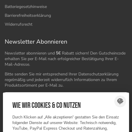
Batteriegesetzhinweise
Barrierefreiheitserklärung
Widerrufsrecht
Newsletter Abonnieren
Newsletter abonnieren und
5€
Rabatt sichern! Den Gutscheincode
erhalten Sie per E-Mail nach erfolgreicher Bestätigung Ihrer E-
Mail-Adresse.
Bitte senden Sie mir entsprechend Ihrer
Datenschutzerklärung
regelmäßig und jederzeit widerruflich Informationen zu Ihrem
Produktsortiment per E-Mail zu.
E-Mail-Adresse
ABONNIEREN
Wie wir Cookies & Co nutzen
Durch Klicken auf „Alle akzeptieren“ gestatten Sie den Einsatz
folgender Dienste auf unserer Website: Technisch notwendig,
YouTube, PayPal Express Checkout und Ratenzahlung,