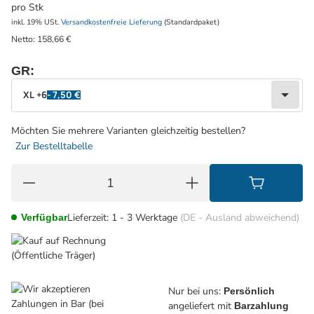
pro Stk
inkl. 19% USt.
Versandkostenfreie Lieferung
(Standardpaket)
Netto:
158,66
€
GR:
wählen
Bitte wählen Sie eine Variation.
XL +6
- 7,50 €
Möchten Sie mehrere Varianten gleichzeitig bestellen?
Zur Bestelltabelle
Lieferzeit:
1 - 3 Werktage
(DE - Ausland abweichend)
Verfügbar
Nur bei uns:
Persönlich
angeliefert mit
Barzahlung