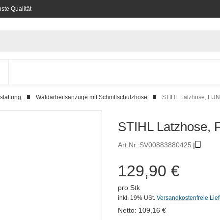
ste Qualität
stattung
Waldarbeitsanzüge mit Schnittschutzhose
STIHL Latzhose, FU
STIHL Latzhose, 
Art.Nr.:
SV00883880425
129,90 €
pro Stk
inkl. 19% USt.
Versandkostenfreie Lie
Netto:
109,16
€