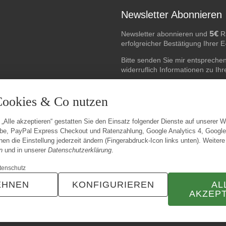
Newsletter Abonnieren
5€
Newsletter abonnieren und
Ra
erfolgreicher Bestätigung Ihrer 
Bitte senden Sie mir entspreche
widerruflich Informationen zu Ih
E-Mail-Adresse
Cookies & Co nutzen
 „Alle akzeptieren“ gestatten Sie den Einsatz folgender Dienste auf unserer 
be, PayPal Express Checkout und Ratenzahlung, Google Analytics 4, Googl
en die Einstellung jederzeit ändern (Fingerabdruck-Icon links unten). Weitere
n
und in unserer
Datenschutzerklärung
.
tenschutz
EHNEN
KONFIGURIEREN
AL
AKZEP