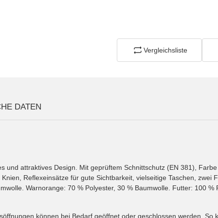
Vergleichsliste
CHE DATEN
s und attraktives Design. Mit geprüftem Schnittschutz (EN 381), Farb
 Knien, Reflexeinsätze für gute Sichtbarkeit, vielseitige Taschen, zwe
mwolle. Warnorange: 70 % Polyester, 30 % Baumwolle. Futter: 100 % 
söffnungen können bei Bedarf geöffnet oder geschlossen werden. So ka