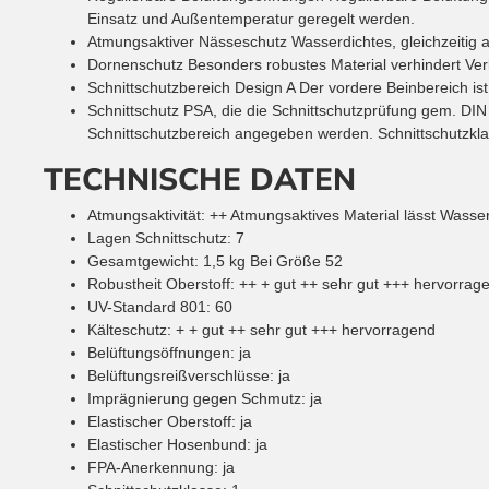
Einsatz und Außentemperatur geregelt werden.
Atmungsaktiver Nässeschutz
Wasserdichtes, gleichzeitig 
Dornenschutz
Besonders robustes Material verhindert Ve
Schnittschutzbereich Design A
Der vordere Beinbereich ist
Schnittschutz
PSA, die die Schnittschutzprüfung gem. DIN
Schnittschutzbereich angegeben werden. Schnittschutzklas
TECHNISCHE DATEN
Atmungsaktivität
:
++
Atmungsaktives Material lässt Wasse
Lagen Schnittschutz
:
7
Gesamtgewicht
:
1,5
kg
Bei Größe 52
Robustheit Oberstoff
:
++
+ gut ++ sehr gut +++ hervorrag
UV-Standard 801
:
60
Kälteschutz
:
+
+ gut ++ sehr gut +++ hervorragend
Belüftungsöffnungen
:
ja
Belüftungsreißverschlüsse
:
ja
Imprägnierung gegen Schmutz
:
ja
Elastischer Oberstoff
:
ja
Elastischer Hosenbund
:
ja
FPA-Anerkennung
:
ja