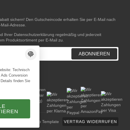
batt sichern! Den Gutscheincode erhalten Sie per E-Mail nach
E-Mail-Adresse.
nd Ihrer
Datenschutzerklärung
regelmäßig und jederzeit
rem Produktsortiment per E-Mail zu.
ABONNIEREN
Website: Technisch
e Ads Conversion
 Details finden Sie
LE
TIEREN
TECHNIK JTL-Shop Template
VERTRAG WIDERRUFEN