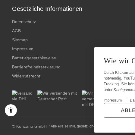
Gesetzliche Informationen
Datenschutz
AGB
Sitemap
Impressum
Batteriegesetzhinweise
Wie wir 
Barrierefreiheitserklärung
Durch Klicken auf
Widerrufsrecht
notwendig, YouTu
Tracking. Sie könn
unter
Konfiguriere
|
Impressum
Da
ABL
© Konzano GmbH
* Alle Preise inkl. gesetzlicher USt., zzgl.
Versand