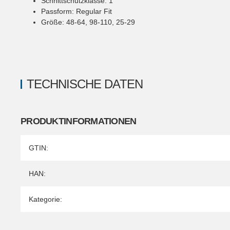
Schnittschutzklasse
:
1
Passform
:
Regular Fit
Größe
:
48-64, 98-110, 25-29
TECHNISCHE DATEN
PRODUKTINFORMATIONEN
Produkteigenschaft
Wert
GTIN:
HAN:
Kategorie: