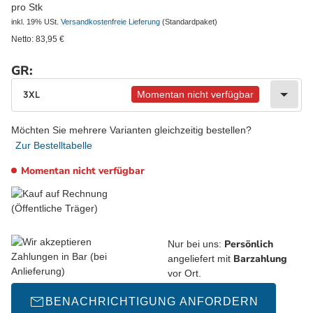
pro Stk
inkl. 19% USt.
Versandkostenfreie Lieferung
(Standardpaket)
Netto:
83,95
€
GR:
wählen
Bitte wählen Sie eine Variation.
3XL
Momentan nicht verfügbar
Möchten Sie mehrere Varianten gleichzeitig bestellen?
Zur Bestelltabelle
Momentan nicht verfügbar
Persönlich
Nur bei uns:
Barzahlung
angeliefert mit
vor Ort.
BENACHRICHTIGUNG ANFORDERN