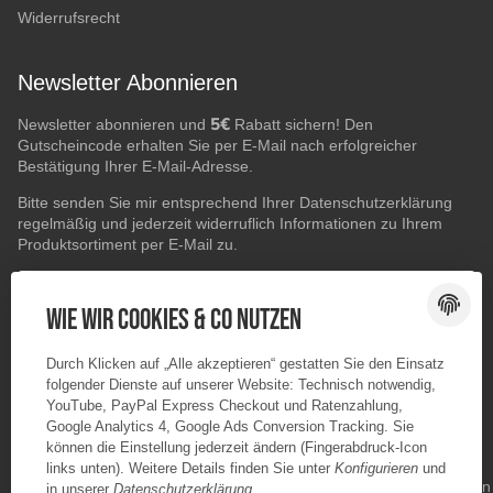
Widerrufsrecht
Newsletter Abonnieren
5€
Newsletter abonnieren und
Rabatt sichern! Den
Gutscheincode erhalten Sie per E-Mail nach erfolgreicher
Bestätigung Ihrer E-Mail-Adresse.
Bitte senden Sie mir entsprechend Ihrer
Datenschutzerklärung
regelmäßig und jederzeit widerruflich Informationen zu Ihrem
Produktsortiment per E-Mail zu.
E-Mail-Adresse
ABONNIEREN
Wie wir Cookies & Co nutzen
Durch Klicken auf „Alle akzeptieren“ gestatten Sie den Einsatz
folgender Dienste auf unserer Website: Technisch notwendig,
YouTube, PayPal Express Checkout und Ratenzahlung,
Google Analytics 4, Google Ads Conversion Tracking. Sie
können die Einstellung jederzeit ändern (Fingerabdruck-Icon
links unten). Weitere Details finden Sie unter
Konfigurieren
und
in unserer
Datenschutzerklärung
.