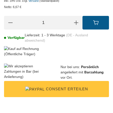
inkl. 19% USt.
zzgl.
Versand
(Standardpaket)
Netto:
6,67
€
Lieferzeit:
1 - 3 Werktage
(DE - Ausland
Verfügbar
abweichend)
Persönlich
Nur bei uns:
Barzahlung
angeliefert mit
vor Ort.
CONSENT ERTEILEN