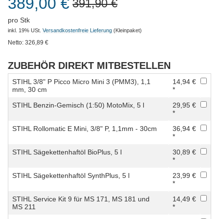
389,00 €
391,90 €
pro Stk
inkl. 19% USt.
Versandkostenfreie Lieferung
(Kleinpaket)
Netto:
326,89
€
ZUBEHÖR DIREKT MITBESTELLEN
STIHL 3/8" P Picco Micro Mini 3 (PMM3), 1,1
14,94 €
mm, 30 cm
*
STIHL Benzin-Gemisch (1:50) MotoMix, 5 l
29,95 €
*
STIHL Rollomatic E Mini, 3/8" P, 1,1mm - 30cm
36,94 €
*
STIHL Sägekettenhaftöl BioPlus, 5 l
30,89 €
*
STIHL Sägekettenhaftöl SynthPlus, 5 l
23,99 €
*
STIHL Service Kit 9 für MS 171, MS 181 und
14,49 €
MS 211
*