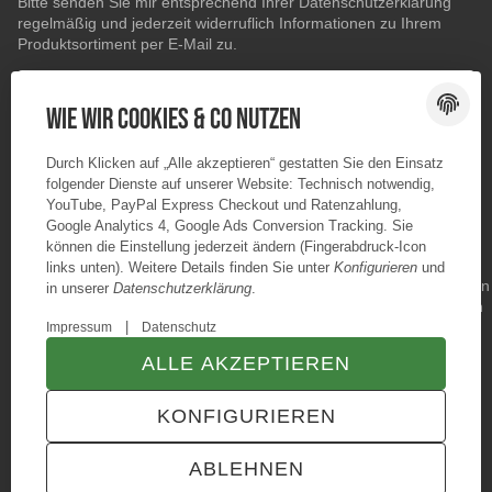
Bitte senden Sie mir entsprechend Ihrer
Datenschutzerklärung
regelmäßig und jederzeit widerruflich Informationen zu Ihrem
Produktsortiment per E-Mail zu.
E-Mail-Adresse
ABONNIEREN
Wie wir Cookies & Co nutzen
Durch Klicken auf „Alle akzeptieren“ gestatten Sie den Einsatz
folgender Dienste auf unserer Website: Technisch notwendig,
YouTube, PayPal Express Checkout und Ratenzahlung,
Google Analytics 4, Google Ads Conversion Tracking. Sie
können die Einstellung jederzeit ändern (Fingerabdruck-Icon
links unten). Weitere Details finden Sie unter
Konfigurieren
und
in unserer
Datenschutzerklärung
.
|
Impressum
Datenschutz
ALLE AKZEPTIEREN
© Konzano GmbH
* Alle Preise inkl. gesetzlicher USt., zzgl.
Versand
KONFIGURIEREN
TECHNIK JTL-Shop Template
VERTRAG WIDERRUFEN
ABLEHNEN