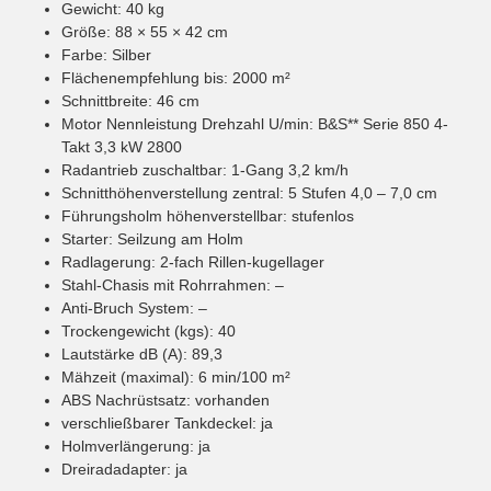
Gewicht: 40 kg
Größe: 88 × 55 × 42 cm
Farbe: Silber
Flächenempfehlung bis: 2000 m²
Schnittbreite: 46 cm
Motor Nennleistung Drehzahl U/min: B&S** Serie 850 4-
Takt 3,3 kW 2800
Radantrieb zuschaltbar: 1-Gang 3,2 km/h
Schnitthöhenverstellung zentral: 5 Stufen 4,0 – 7,0 cm
Führungsholm höhenverstellbar: stufenlos
Starter: Seilzung am Holm
Radlagerung: 2-fach Rillen-kugellager
Stahl-Chasis mit Rohrrahmen: –
Anti-Bruch System: –
Trockengewicht (kgs): 40
Lautstärke dB (A): 89,3
Mähzeit (maximal): 6 min/100 m²
ABS Nachrüstsatz: vorhanden
verschließbarer Tankdeckel: ja
Holmverlängerung: ja
Dreiradadapter: ja