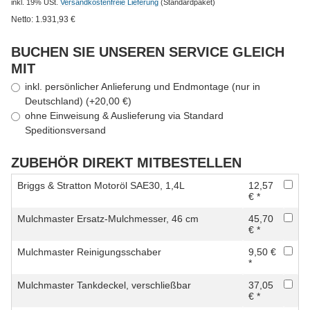
inkl. 19% USt.
Versandkostenfreie Lieferung
(Standardpaket)
Netto:
1.931,93
€
BUCHEN SIE UNSEREN SERVICE GLEICH
MIT
inkl. persönlicher Anlieferung und Endmontage (nur in
Deutschland) (+20,00 €)
ohne Einweisung & Auslieferung via Standard
Speditionsversand
ZUBEHÖR DIREKT MITBESTELLEN
Briggs & Stratton Motoröl SAE30, 1,4L
12,57
€ *
Mulchmaster Ersatz-Mulchmesser, 46 cm
45,70
€ *
Mulchmaster Reinigungsschaber
9,50 €
*
Mulchmaster Tankdeckel, verschließbar
37,05
€ *