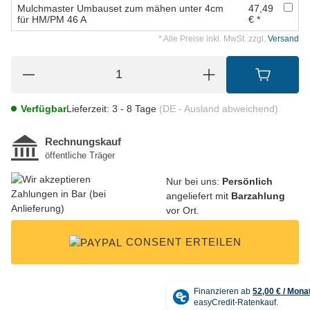
Mulchmaster Umbauset zum mähen unter 4cm
47,49
für HM/PM 46 A
€ *
* Alle Preise inkl. MwSt. zzgl.
Versand
Verfügbar
Lieferzeit:
3 - 8 Tage
(DE - Ausland abweichend)
Nur bei uns:
Persönlich
angeliefert mit
Barzahlung
vor Ort.
CONSENT ERTEILEN