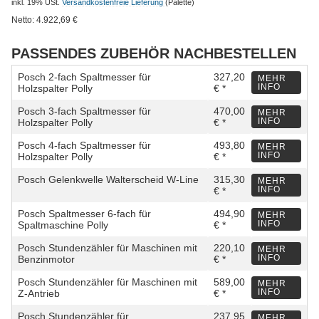
inkl. 19% USt.
Versandkostenfreie Lieferung
(Palette)
Netto:
4.922,69
€
PASSENDES ZUBEHÖR NACHBESTELLEN
Posch 2-fach Spaltmesser für
327,20
MEHR
INFO
Holzspalter Polly
€ *
Posch 3-fach Spaltmesser für
470,00
MEHR
INFO
Holzspalter Polly
€ *
Posch 4-fach Spaltmesser für
493,80
MEHR
INFO
Holzspalter Polly
€ *
Posch Gelenkwelle Walterscheid W-Line
315,30
MEHR
INFO
€ *
Posch Spaltmesser 6-fach für
494,90
MEHR
INFO
Spaltmaschine Polly
€ *
Posch Stundenzähler für Maschinen mit
220,10
MEHR
INFO
Benzinmotor
€ *
Posch Stundenzähler für Maschinen mit
589,00
MEHR
INFO
Z-Antrieb
€ *
Posch Stundenzähler für
237,95
MEHR