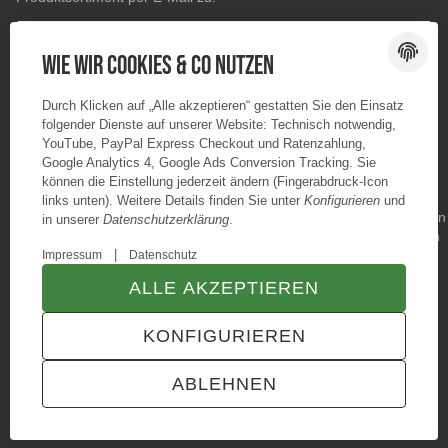
E-Mail-Adresse
ABONNIEREN
Wie wir Cookies & Co nutzen
Durch Klicken auf „Alle akzeptieren“ gestatten Sie den Einsatz
folgender Dienste auf unserer Website: Technisch notwendig,
YouTube, PayPal Express Checkout und Ratenzahlung,
Google Analytics 4, Google Ads Conversion Tracking. Sie
können die Einstellung jederzeit ändern (Fingerabdruck-Icon
links unten). Weitere Details finden Sie unter
Konfigurieren
und
in unserer
Datenschutzerklärung
.
|
Impressum
Datenschutz
ALLE AKZEPTIEREN
© Konzano GmbH
* Alle Preise inkl. gesetzlicher USt., zzgl.
Versand
KONFIGURIEREN
TECHNIK JTL-Shop Template
VERTRAG WIDERRUFEN
ABLEHNEN
ANMELDEN
MENÜ
WARENKORB