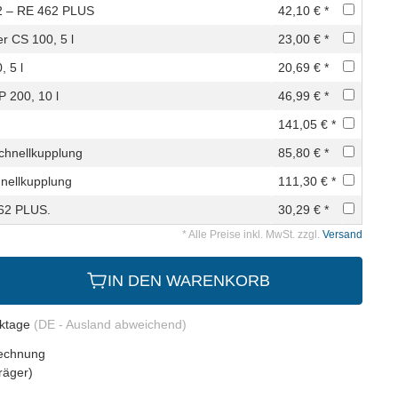
2 – RE 462 PLUS
42,10 € *
r CS 100, 5 l
23,00 € *
, 5 l
20,69 € *
P 200, 10 l
46,99 € *
141,05 € *
chnellkupplung
85,80 € *
hnellkupplung
111,30 € *
462 PLUS.
30,29 € *
* Alle Preise inkl. MwSt. zzgl.
Versand
IN DEN WARENKORB
rktage
(DE - Ausland abweichend)