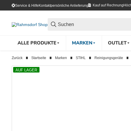
Kauf auf Rechnung
Höch
Service & Hilfe
Kontakt
persönliche Anlieferung
ALLE PRODUKTE
MARKEN
OUTLET
Zurück
Startseite
Marken
STIHL
Reinigungsgeräte
AUF LAGER