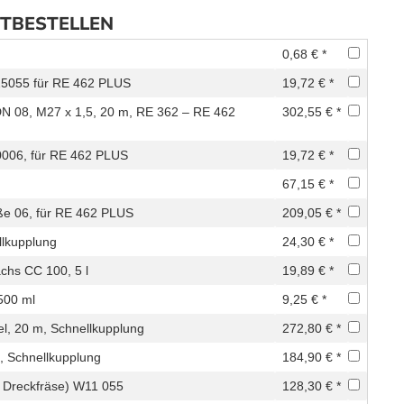
ITBESTELLEN
0,68 € *
25055 für RE 462 PLUS
19,72 € *
N 08, M27 x 1,5, 20 m, RE 362 – RE 462
302,55 € *
0006, für RE 462 PLUS
19,72 € *
67,15 € *
ße 06, für RE 462 PLUS
209,05 € *
llkupplung
24,30 € *
hs CC 100, 5 l
19,89 € *
500 ml
9,25 € *
el, 20 m, Schnellkupplung
272,80 € *
, Schnellkupplung
184,90 € *
 Dreckfräse) W11 055
128,30 € *