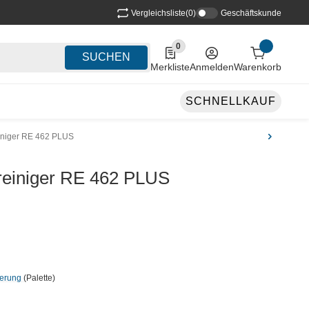
Vergleichsliste
(0)
Geschäftskunde
0
0 Produkte in der Liste
SUCHEN
Merkliste
Anmelden
Warenkorb
SCHNELLKAUF
iniger RE 462 PLUS
einiger RE 462 PLUS
ferung
(Palette)