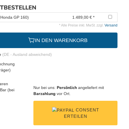
ITBESTELLEN
 (Honda GP 160)
1.489,00 € *
* Alle Preise inkl. MwSt. zzgl.
Versand
IN DEN WARENKORB
ge
(DE - Ausland abweichend)
Persönlich
Nur bei uns:
angeliefert mit
Barzahlung
vor Ort.
CONSENT
ERTEILEN