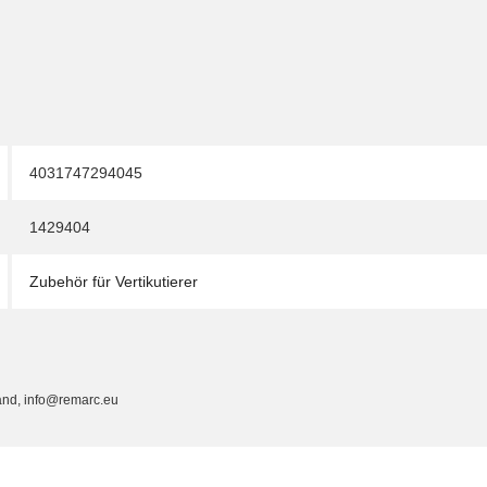
4031747294045
1429404
Zubehör für Vertikutierer
and, info@remarc.eu