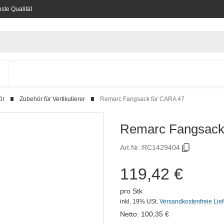
ste Qualität
ör
Zubehör für Vertikutierer
Remarc Fangsack für CARA 47
Remarc Fangsack
Art.Nr.:
RC1429404
119,42 €
pro Stk
inkl. 19% USt.
Versandkostenfreie Lie
Netto:
100,35
€