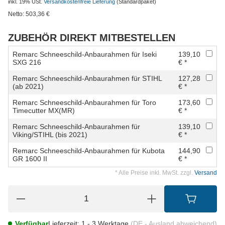
inkl. 19% USt.
Versandkostenfreie Lieferung
(Standardpaket)
Netto:
503,36
€
ZUBEHÖR DIREKT MITBESTELLEN
Remarc Schneeschild-Anbaurahmen für Iseki
139,10
SXG 216
€ *
Remarc Schneeschild-Anbaurahmen für STIHL
127,28
(ab 2021)
€ *
Remarc Schneeschild-Anbaurahmen für Toro
173,60
Timecutter MX(MR)
€ *
Remarc Schneeschild-Anbaurahmen für
139,10
Viking/STIHL (bis 2021)
€ *
Remarc Schneeschild-Anbaurahmen für Kubota
144,90
GR 1600 II
€ *
* Alle Preise inkl. MwSt. zzgl.
Versand
Verfügbar
Lieferzeit:
1 - 3 Werktage
(DE - Ausland abweichend)