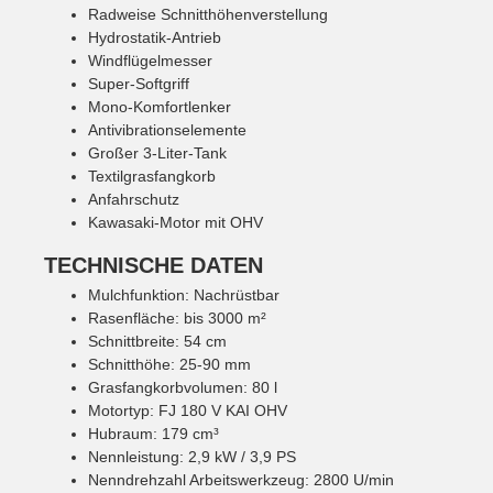
Radweise Schnitthöhenverstellung
Hydrostatik-Antrieb
Windflügelmesser
Super-Softgriff
Mono-Komfortlenker
Antivibrationselemente
Großer 3-Liter-Tank
Textilgrasfangkorb
Anfahrschutz
Kawasaki-Motor mit OHV
TECHNISCHE DATEN
Mulchfunktion: Nachrüstbar
Rasenfläche: bis 3000 m²
Schnittbreite: 54 cm
Schnitthöhe: 25-90 mm
Grasfangkorbvolumen: 80 l
Motortyp: FJ 180 V KAI OHV
Hubraum: 179 cm³
Nennleistung: 2,9 kW / 3,9 PS
Nenndrehzahl Arbeitswerkzeug: 2800 U/min