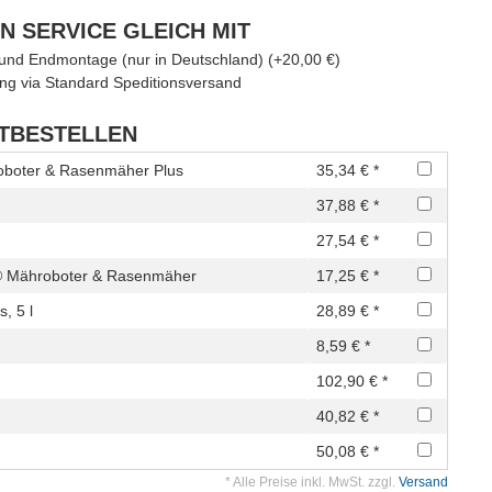
N SERVICE GLEICH MIT
g und Endmontage (nur in Deutschland) (+20,00 €)
ng via Standard Speditionsversand
ITBESTELLEN
oboter & Rasenmäher Plus
35,34 € *
37,88 € *
27,54 € *
® Mähroboter & Rasenmäher
17,25 € *
, 5 l
28,89 € *
8,59 € *
102,90 € *
40,82 € *
50,08 € *
* Alle Preise inkl. MwSt. zzgl.
Versand