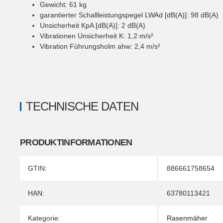
Gewicht: 61 kg
garantierter Schallleistungspegel LWAd [dB(A)]: 98 dB(A)
Unsicherheit KpA [dB(A)]: 2 dB(A)
Vibrationen Unsicherheit K: 1,2 m/s²
Vibration Führungsholm ahw: 2,4 m/s²
TECHNISCHE DATEN
PRODUKTINFORMATIONEN
Produkteigenschaft
Wert
GTIN:
886661758654
HAN:
63780113421
Kategorie:
Rasenmäher