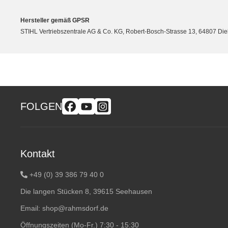
Hersteller gemäß GPSR
STIHL Vertriebszentrale AG & Co. KG, Robert-Bosch-Strasse 13, 64807 Di
FOLGEN
Kontakt
+49 (0) 39 386 79 40 0
Die langen Stücken 8, 39615 Seehausen
Email:
shop@rahmsdorf.de
Öffnungszeiten (Mo-Fr.) 7:30 - 15:30