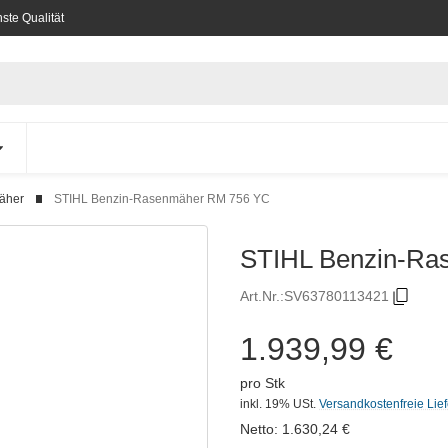
ste Qualität
äher
STIHL Benzin-Rasenmäher RM 756 YC
STIHL Benzin-Ra
Art.Nr.:
SV63780113421
1.939,99 €
pro Stk
inkl. 19% USt.
Versandkostenfreie Lie
Netto:
1.630,24
€