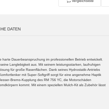
Vergleichsliste
CHE DATEN
 harte Dauerbeanspruchung im professionellen Betrieb entwickelt.
eine Langlebigkeit aus. Mit seinem leistungsstarken, laufruhigen
 Lösung für große Rasenflächen. Dank seines Hydrostatik-Antriebs
omfortlenker mit Super-Softgriff sorgt für eine angenehme Haptik
ie Messer-Brems-Kupplung des RM 756 YC, die Motorschäden
remdkörpern kommt. Mit einem speziellen Mulch-Kit als Zubehör lässt