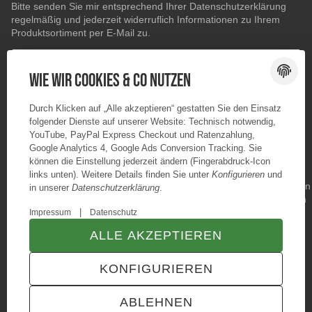
Bitte senden Sie mir entsprechend Ihrer
Datenschutzerklärung
regelmäßig und jederzeit widerruflich Informationen zu Ihrem
Produktsortiment per E-Mail zu.
E-Mail-Adresse
ABONNIEREN
Wie wir Cookies & Co nutzen
Durch Klicken auf „Alle akzeptieren“ gestatten Sie den Einsatz
folgender Dienste auf unserer Website: Technisch notwendig,
YouTube, PayPal Express Checkout und Ratenzahlung,
Google Analytics 4, Google Ads Conversion Tracking. Sie
können die Einstellung jederzeit ändern (Fingerabdruck-Icon
links unten). Weitere Details finden Sie unter
Konfigurieren
und
in unserer
Datenschutzerklärung
.
|
Impressum
Datenschutz
ALLE AKZEPTIEREN
© Konzano GmbH
* Alle Preise inkl. gesetzlicher USt., zzgl.
Versand
KONFIGURIEREN
TECHNIK JTL-Shop Template
VERTRAG WIDERRUFEN
ABLEHNEN