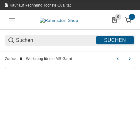
Kauf auf Rechnung
Höchste Qualität
0
0 Produkte in d
SUCHEN
Zurück
Werkzeug für die MS-Garniturpflege