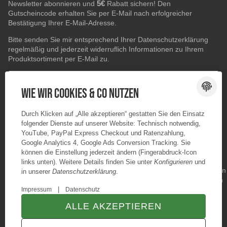
5€
Newsletter abonnieren und
Rabatt sichern! Den
Gutscheincode erhalten Sie per E-Mail nach erfolgreicher
Bestätigung Ihrer E-Mail-Adresse.
Bitte senden Sie mir entsprechend Ihrer
Datenschutzerklärung
regelmäßig und jederzeit widerruflich Informationen zu Ihrem
Produktsortiment per E-Mail zu.
E-Mail-Adresse
ABONNIEREN
Wie wir Cookies & Co nutzen
Durch Klicken auf „Alle akzeptieren“ gestatten Sie den Einsatz
folgender Dienste auf unserer Website: Technisch notwendig,
YouTube, PayPal Express Checkout und Ratenzahlung,
Google Analytics 4, Google Ads Conversion Tracking. Sie
können die Einstellung jederzeit ändern (Fingerabdruck-Icon
links unten). Weitere Details finden Sie unter
Konfigurieren
und
in unserer
Datenschutzerklärung
.
|
Impressum
Datenschutz
ALLE AKZEPTIEREN
© Konzano GmbH
* Alle Preise inkl. gesetzlicher USt., zzgl.
Versand