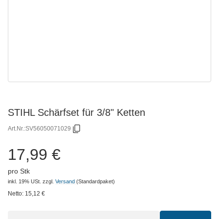
STIHL Schärfset für 3/8" Ketten
Art.Nr.:
SV56050071029
17,99 €
pro Stk
inkl. 19% USt.
zzgl.
Versand
(Standardpaket)
Netto:
15,12
€