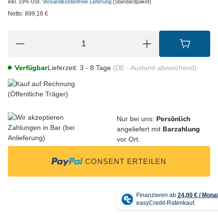
inkl. 19% USt.
Versandkostenfreie Lieferung
(Standardpaket)
Netto:
899,16
€
Verfügbar
Lieferzeit:
3 - 8 Tage
(DE - Ausland abweichend)
Persönlich
Nur bei uns:
Barzahlung
angeliefert mit
vor Ort.
CONSENT ERTEILEN