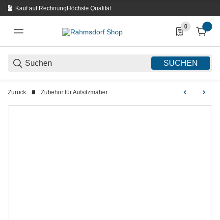
Kauf auf Rechnung
Höchste Qualität
0
0 Produkte in d
SUCHEN
Zurück
Zubehör für Aufsitzmäher