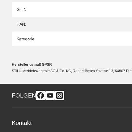
Produkteigenschaft
Wert
GTIN:
HAN:
Kategorie:
Hersteller gemäß GPSR
STIHL Vertriebszentrale AG & Co. KG, Robert-Bosch-Strasse 13, 64807 Di
FOLGEN
Kontakt