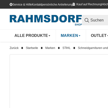
Kauf auf Rechnung
Höch
Service & Hilfe
Kontakt
persönliche Anlieferung
ALLE PRODUKTE
MARKEN
OUTLET
Zurück
Startseite
Marken
STIHL
Schneidgarnituren un