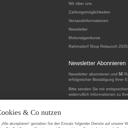
Wir über uns
Zahlungsmöglichkeiten
Versandinformationen
Newsletter
Motorsägenkurse
Rahmsdorf Shop Relaunch 2025
Newsletter Abonnieren
5€
Newsletter abonnieren und
Ra
erfolgreicher Bestätigung Ihrer 
Bitte senden Sie mir entspreche
widerruflich Informationen zu Ih
E-Mail-Adresse
Cookies & Co nutzen
 „Alle akzeptieren“ gestatten Sie den Einsatz folgender Dienste auf unserer 