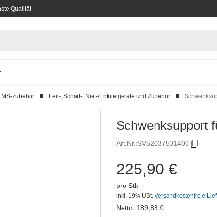
ste Qualität
d MS-Zubehör
Feil-, Schärf-, Niet-/Entnietgeräte und Zubehör
Schwenksup
Schwenksupport 
Art.Nr.:
SV52037501400
225,90 €
pro Stk
inkl. 19% USt.
Versandkostenfreie Lie
Netto:
189,83
€